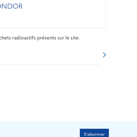
MONDOR
ets radioactifs présents sur le site.
20
2021
2022
2023
2024
S’abonner