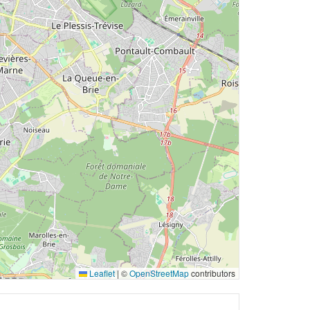
Leaflet
|
©
OpenStreetMap
contributors