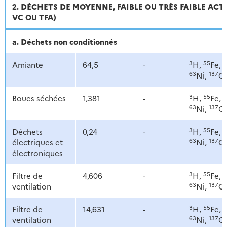
2. DÉCHETS DE MOYENNE, FAIBLE OU TRÈS FAIBLE ACTI
VC OU TFA)
a. Déchets non conditionnés
3
55
6
Amiante
64,5
-
H,
Fe,
63
137
Ni,
C
3
55
6
Boues séchées
1,381
-
H,
Fe,
63
137
Ni,
C
3
55
6
Déchets
0,24
-
H,
Fe,
63
137
électriques et
Ni,
C
électroniques
3
55
6
Filtre de
4,606
-
H,
Fe,
63
137
ventilation
Ni,
C
3
55
6
Filtre de
14,631
-
H,
Fe,
63
137
ventilation
Ni,
C