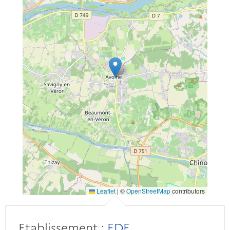
Leaflet
|
©
OpenStreetMap
contributors
Etablissement :
EDF