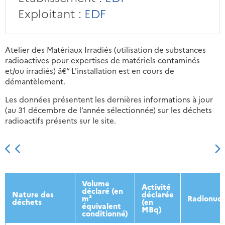
Exploitant :
EDF
Atelier des Matériaux Irradiés (utilisation de substances
radioactives pour expertises de matériels contaminés
et/ou irradiés) â€“ L'installation est en cours de
démantèlement.
Les données présentent les dernières informations à jour
(au 31 décembre de l’année sélectionnée) sur les déchets
radioactifs présents sur le site.
2013
2014
2015
2016
Volume
Activité
déclaré (en
Nature des
déclarée
m³
Radionucl
déchets
(en
équivalent
MBq)
conditionné)