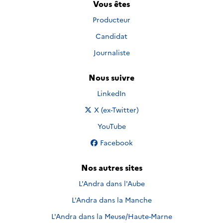
Vous êtes
Producteur
Candidat
Journaliste
Nous suivre
Nous suivre sur
LinkedIn
Nous suivre sur
X (ex-Twitter)
Nous suivre sur
YouTube
Nous suivre sur
Facebook
Nos autres sites
L'Andra dans l'Aube
L'Andra dans la Manche
L'Andra dans la Meuse/Haute-Marne