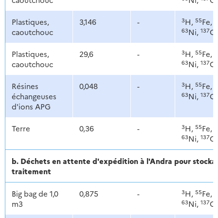
3
55
6
Plastiques,
3,146
-
H,
Fe,
63
137
caoutchouc
Ni,
C
3
55
6
Plastiques,
29,6
-
H,
Fe,
63
137
caoutchouc
Ni,
C
3
55
6
Résines
0,048
-
H,
Fe,
63
137
échangeuses
Ni,
C
d'ions APG
3
55
6
Terre
0,36
-
H,
Fe,
63
137
Ni,
C
b. Déchets en attente d'expédition à l'Andra pour stoc
traitement
3
55
6
Big bag de 1,0
0,875
-
H,
Fe,
63
137
m3
Ni,
C