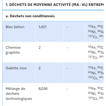
1. DÉCHETS DE MOYENNE ACTIVITÉ (MA - VL) ENTREPO
a. Déchets non conditionnés
55
60
Bloc béton
1,421
-
Fe,
Co
63
90
Ni,
Sr,
137
241
Cs,
P
55
60
Chemise
2
-
Fe,
Co
63
90
graphite
Ni,
Sr,
137
241
Cs,
P
55
60
Galette inox
2
-
Fe,
Co
63
90
Ni,
Sr,
137
241
Cs,
P
55
60
Mélange de
6,036
-
Fe,
Co
63
90
déchets
Ni,
Sr,
137
241
technologiques
Cs,
P