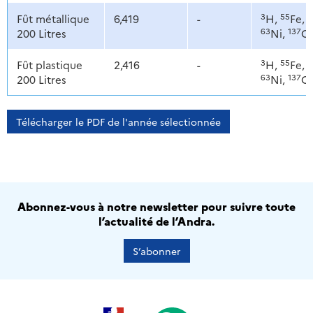
3
55
6
Fût métallique
6,419
-
H,
Fe,
63
137
200 Litres
Ni,
C
3
55
6
Fût plastique
2,416
-
H,
Fe,
63
137
200 Litres
Ni,
C
Télécharger le PDF de l'année sélectionnée
Abonnez-vous à notre newsletter pour suivre toute
l’actualité de l’Andra.
S’abonner