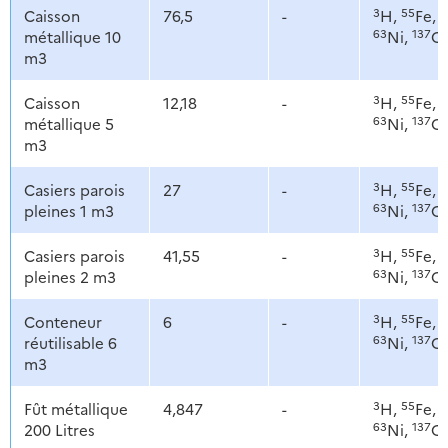
3
55
6
Caisson
76,5
-
H,
Fe,
63
137
métallique 10
Ni,
C
m3
3
55
6
Caisson
12,18
-
H,
Fe,
63
137
métallique 5
Ni,
C
m3
3
55
6
Casiers parois
27
-
H,
Fe,
63
137
pleines 1 m3
Ni,
C
3
55
6
Casiers parois
41,55
-
H,
Fe,
63
137
pleines 2 m3
Ni,
C
3
55
6
Conteneur
6
-
H,
Fe,
63
137
réutilisable 6
Ni,
C
m3
3
55
6
Fût métallique
4,847
-
H,
Fe,
63
137
200 Litres
Ni,
C