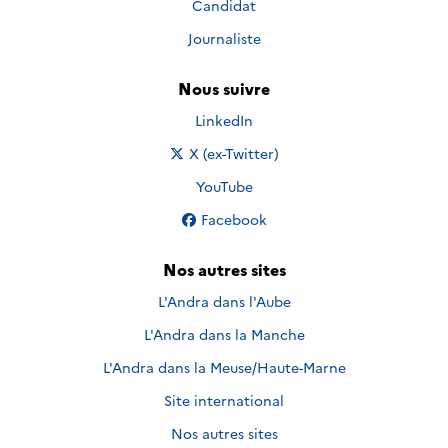
Candidat
Journaliste
Nous suivre
Nous suivre sur
LinkedIn
Nous suivre sur
X (ex-Twitter)
Nous suivre sur
YouTube
Nous suivre sur
Facebook
Nos autres sites
L'Andra dans l'Aube
L'Andra dans la Manche
L'Andra dans la Meuse/Haute-Marne
Site international
Nos autres sites