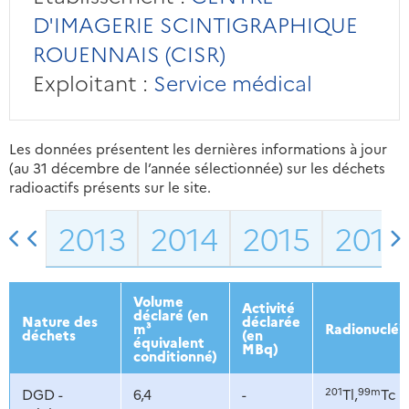
D'IMAGERIE SCINTIGRAPHIQUE
ROUENNAIS (CISR)
Exploitant :
Service médical
Les données présentent les dernières informations à jour
(au 31 décembre de l’année sélectionnée) sur les déchets
radioactifs présents sur le site.
2013
2014
2015
2016
Volume
Activité
déclaré (en
Nature des
déclarée
m³
Radionucléi
déchets
(en
équivalent
MBq)
conditionné)
201
99m
DGD -
6,4
-
Tl,
Tc