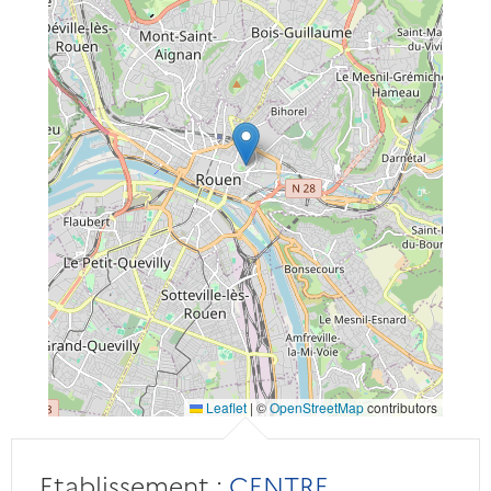
Leaflet
|
©
OpenStreetMap
contributors
Etablissement :
CENTRE