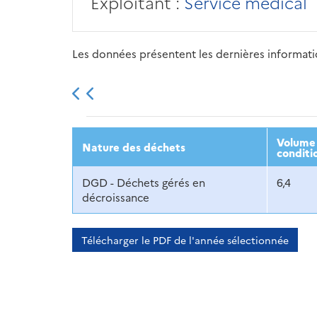
Exploitant :
Service médical
Les données présentent les dernières information
2013
2014
2015
Volume 
Nature des déchets
conditi
DGD - Déchets gérés en
6,4
décroissance
Télécharger le PDF de l'année sélectionnée