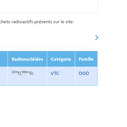
ets radioactifs présents sur le site.
20
2021
2022
2023
2024
Radionucléides
Catégorie
Famille
201
99m
Tl,
Tc
VTC
DGD