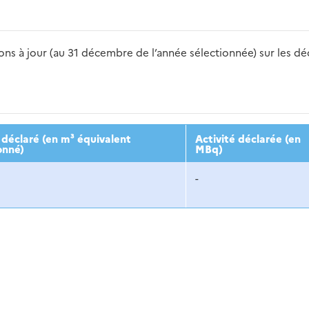
s à jour (au 31 décembre de l’année sélectionnée) sur les déch
2016
2017
2018
2019
20
déclaré (en m³ équivalent
Activité déclarée (en
onné)
MBq)
-