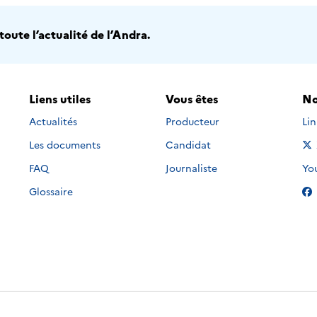
oute l’actualité de l’Andra.
Liens utiles
Vous êtes
No
Nou
Actualités
Producteur
Li
Les documents
Candidat
Nou
FAQ
Journaliste
Yo
Glossaire