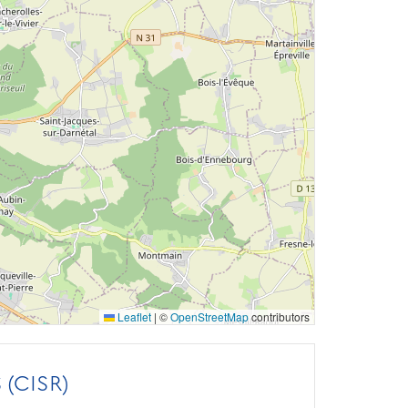
Leaflet
|
©
OpenStreetMap
contributors
(CISR)