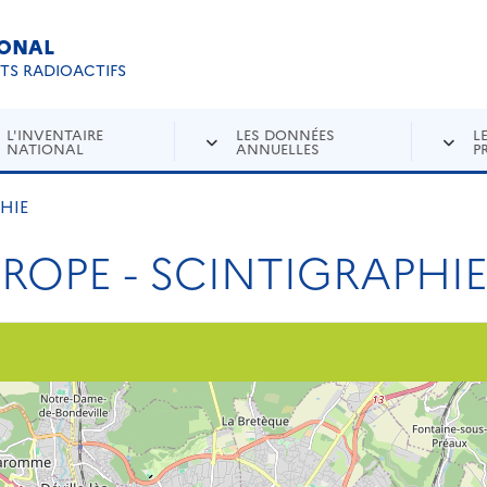
IONAL
Re
ETS RADIOACTIFS
L'INVENTAIRE
LES DONNÉES
L
NATIONAL
ANNUELLES
P
PHIE
UROPE - SCINTIGRAPHI