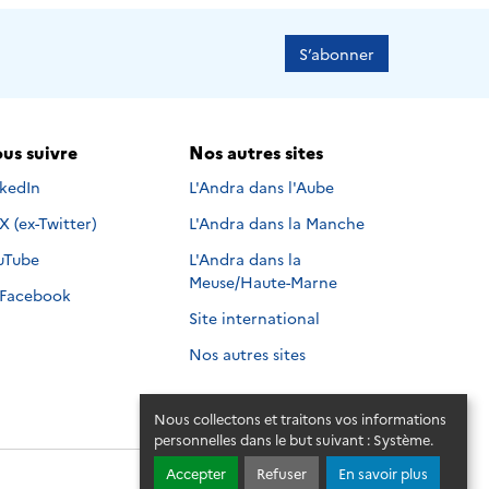
S’abonner
us suivre
Nos autres sites
s suivre sur
nkedIn
L'Andra dans l'Aube
Nous suivre sur
X (ex-Twitter)
L'Andra dans la Manche
s suivre sur
uTube
L'Andra dans la
Meuse/Haute-Marne
Nous suivre sur
Facebook
Site international
Nos autres sites
Nous collectons et traitons vos informations
personnelles dans le but suivant :
Système
.
Accepter
Refuser
En savoir plus
© 2026 - Andra. Tous droits réservés.