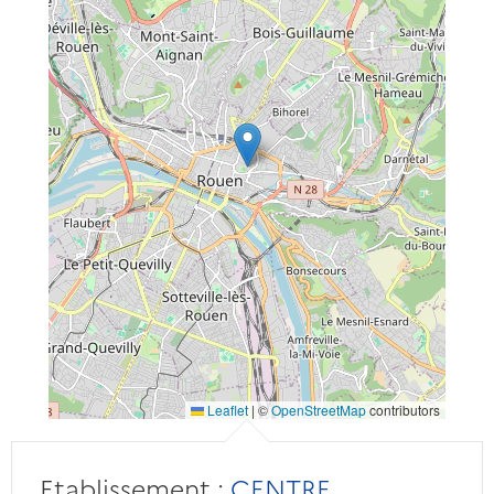
Leaflet
|
©
OpenStreetMap
contributors
Etablissement :
CENTRE