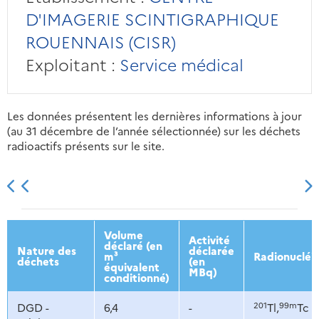
D'IMAGERIE SCINTIGRAPHIQUE
ROUENNAIS (CISR)
Exploitant :
Service médical
Les données présentent les dernières informations à jour
(au 31 décembre de l’année sélectionnée) sur les déchets
radioactifs présents sur le site.
2013
2014
2015
2016
Volume
Activité
déclaré (en
Nature des
déclarée
m³
Radionucléi
déchets
(en
équivalent
MBq)
conditionné)
201
99m
DGD -
6,4
-
Tl,
Tc