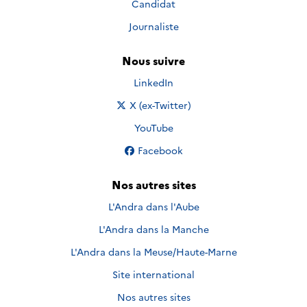
Candidat
Journaliste
Nous suivre
Nous suivre sur
LinkedIn
Nous suivre sur
X (ex-Twitter)
Nous suivre sur
YouTube
Nous suivre sur
Facebook
Nos autres sites
L'Andra dans l'Aube
L'Andra dans la Manche
L'Andra dans la Meuse/Haute-Marne
Site international
Nos autres sites