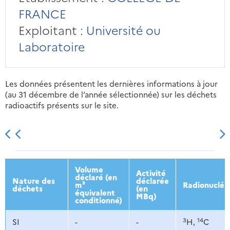
FRANCE
Exploitant :
Université ou
Laboratoire
Les données présentent les dernières informations à jour
(au 31 décembre de l’année sélectionnée) sur les déchets
radioactifs présents sur le site.
2013
2014
2015
2016
Volume
Activité
déclaré (en
Nature des
déclarée
m³
Radionucléi
déchets
(en
équivalent
MBq)
conditionné)
3
14
SI
-
-
H,
C