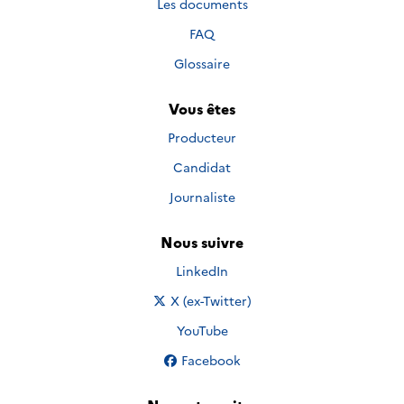
Les documents
FAQ
Glossaire
Vous êtes
Producteur
Candidat
Journaliste
Nous suivre
Nous suivre sur
LinkedIn
Nous suivre sur
X (ex-Twitter)
Nous suivre sur
YouTube
Nous suivre sur
Facebook