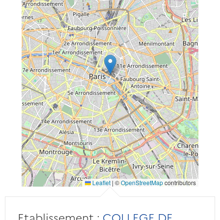
Leaflet
|
©
OpenStreetMap
contributors
Etablissement :
COLLEGE DE