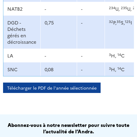
234
235
23
NATB2
-
-
U,
U,
32
35
125
DGD -
0,75
-
P,
S,
I
Déchets
gérés en
décroissance
3
14
LA
-
-
H,
C
3
14
SNC
0,08
-
H,
C
Télécharger le PDF de l'année sélectionnée
Abonnez-vous à notre newsletter pour suivre toute
l’actualité de l’Andra.