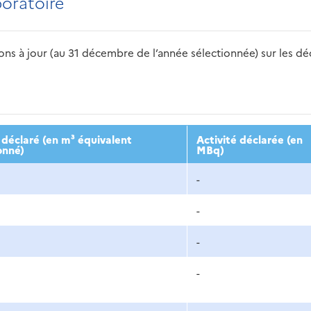
boratoire
s à jour (au 31 décembre de l’année sélectionnée) sur les déch
2016
2017
2018
2019
20
déclaré (en m³ équivalent
Activité déclarée (en
onné)
MBq)
-
-
-
-