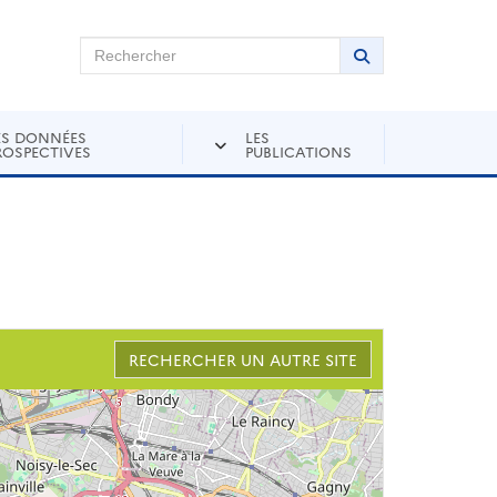
chercher sur Andra Inventaire
Rechercher
Lancer la recher
ES DONNÉES
LES
ROSPECTIVES
PUBLICATIONS
RECHERCHER UN AUTRE SITE