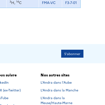
3
14
H,
C
FMA-VC
F3-7-01
S’abonner
us suivre
Nos autres sites
s suivre sur
nkedIn
L'Andra dans l'Aube
Nous suivre sur
X (ex-Twitter)
L'Andra dans la Manche
s suivre sur
uTube
L'Andra dans la
Meuse/Haute-Marne