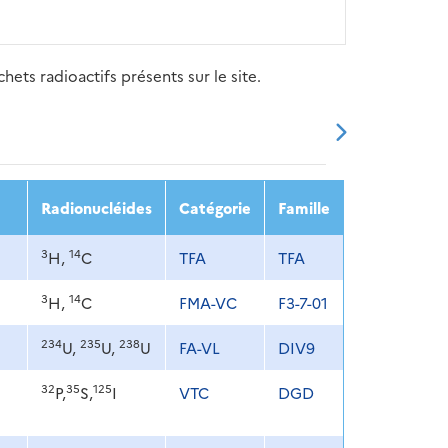
ets radioactifs présents sur le site.
20
2021
2022
2023
2024
Radionucléides
Catégorie
Famille
3
14
H,
C
TFA
TFA
3
14
H,
C
FMA-VC
F3-7-01
234
235
238
U,
U,
U
FA-VL
DIV9
32
35
125
P,
S,
I
VTC
DGD