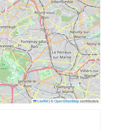
Leaflet
|
©
OpenStreetMap
contributors