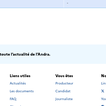
-
oute l’actualité de l’Andra.
Liens utiles
Vous êtes
No
Nou
Actualités
Producteur
Li
Les documents
Candidat
Nou
FAQ
Journaliste
Yo