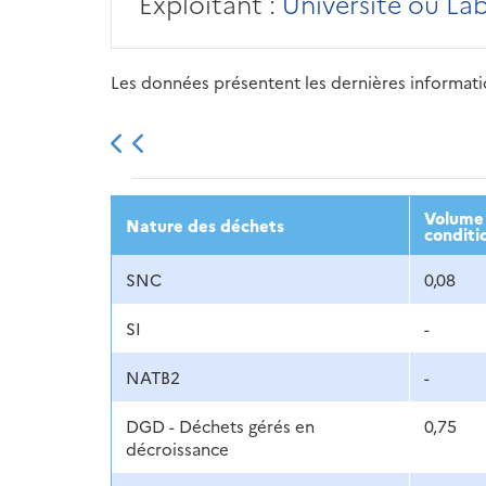
Exploitant :
Université ou La
Les données présentent les dernières information
2013
2014
2015
Volume 
Nature des déchets
conditi
SNC
0,08
SI
-
NATB2
-
DGD - Déchets gérés en
0,75
décroissance