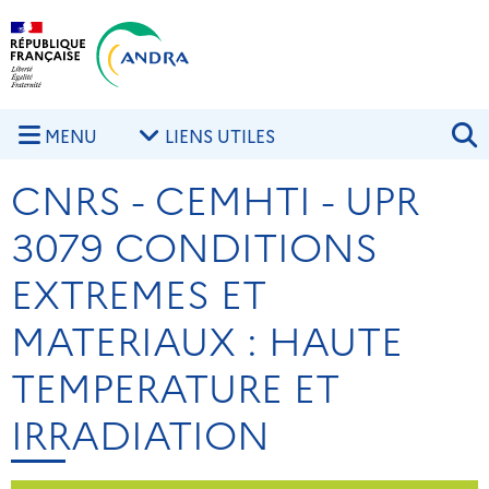
Aller au contenu principal
Skip to navigation
R
MENU
LIENS UTILES
CNRS - CEMHTI - UPR
3079 CONDITIONS
EXTREMES ET
MATERIAUX : HAUTE
TEMPERATURE ET
IRRADIATION