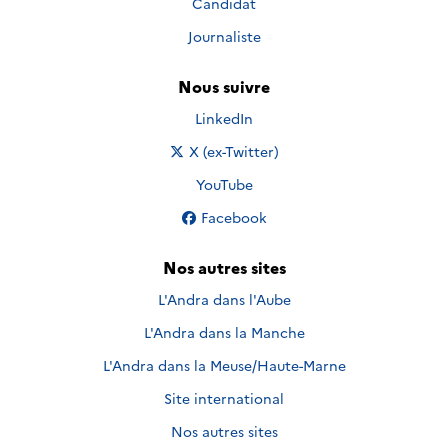
Candidat
Journaliste
Nous suivre
Nous suivre sur
LinkedIn
Nous suivre sur
X (ex-Twitter)
Nous suivre sur
YouTube
Nous suivre sur
Facebook
Nos autres sites
L'Andra dans l'Aube
L'Andra dans la Manche
L'Andra dans la Meuse/Haute-Marne
Site international
Nos autres sites