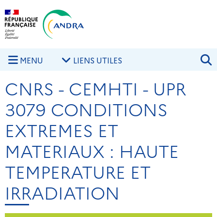
Aller au contenu principal
Skip to navigation
R
MENU
LIENS UTILES
CNRS - CEMHTI - UPR
3079 CONDITIONS
EXTREMES ET
MATERIAUX : HAUTE
TEMPERATURE ET
IRRADIATION