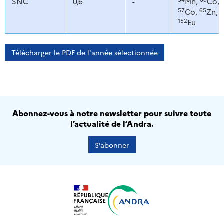
SNC
0,6
-
Mn,
Co,
57
65
Co,
Zn,
152
Eu
Télécharger le PDF de l'année sélectionnée
Abonnez-vous à notre newsletter pour suivre toute
l’actualité de l’Andra.
S’abonner