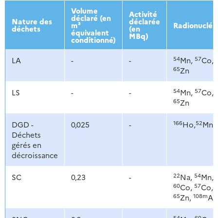
2013
2014
2015
2016
Volume
Activité
déclaré (en
Nature des
déclarée
m³
Radionucléi
déchets
(en
équivalent
MBq)
conditionné)
54
57
LA
-
-
Mn,
Co,
65
Zn
54
57
LS
-
-
Mn,
Co,
65
Zn
166
52
DGD -
0,025
-
Ho,
Mn
Déchets
gérés en
décroissance
22
54
SC
0,23
-
Na,
Mn,
60
57
Co,
Co,
65
108m
Zn,
Ag
54
60