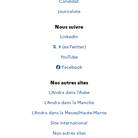
Candidat
Journaliste
Nous suivre
Nous suivre sur
LinkedIn
Nous suivre sur
X (ex-Twitter)
Nous suivre sur
YouTube
Nous suivre sur
Facebook
Nos autres sites
L'Andra dans l'Aube
L'Andra dans la Manche
L'Andra dans la Meuse/Haute-Marne
Site international
Nos autres sites