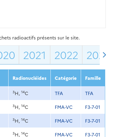
ets radioactifs présents sur le site.
020
2021
2022
2023
202
Radionucléides
Catégorie
Famille
3
14
H,
C
TFA
TFA
3
14
H,
C
FMA-VC
F3-7-01
3
14
H,
C
FMA-VC
F3-7-01
3
14
H,
C
FMA-VC
F3-7-01