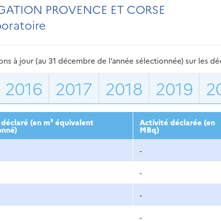
EGATION PROVENCE ET CORSE
boratoire
s à jour (au 31 décembre de l’année sélectionnée) sur les déch
2016
2017
2018
2019
2
déclaré (en m³ équivalent
Activité déclarée (en
onné)
MBq)
-
-
-
-