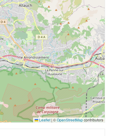
Leaflet
|
©
OpenStreetMap
contributors