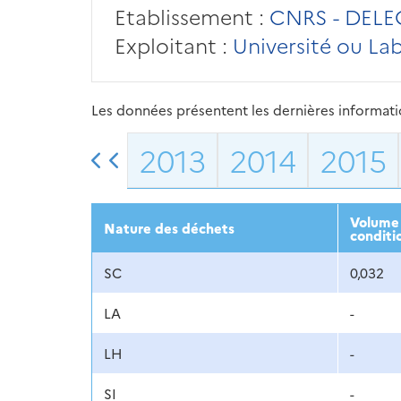
Etablissement :
CNRS - DEL
Exploitant :
Université ou La
Les données présentent les dernières information
2013
2014
2015
Volume 
Nature des déchets
conditi
SC
0,032
LA
-
LH
-
SI
-