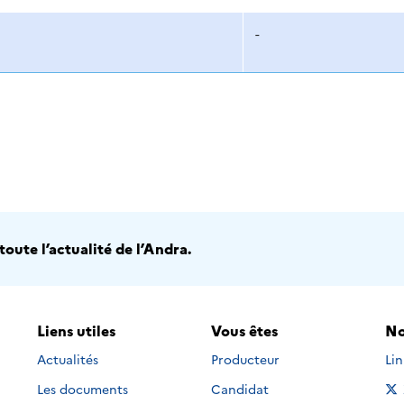
-
oute l’actualité de l’Andra.
Liens utiles
Vous êtes
No
Nou
Actualités
Producteur
Li
Les documents
Candidat