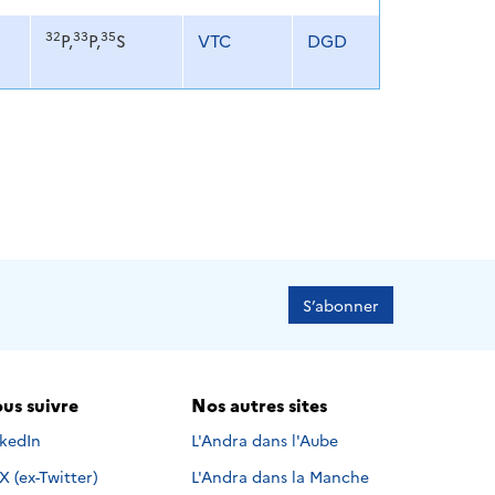
32
33
35
P,
P,
S
VTC
DGD
S’abonner
us suivre
Nos autres sites
s suivre sur
nkedIn
L'Andra dans l'Aube
Nous suivre sur
X (ex-Twitter)
L'Andra dans la Manche