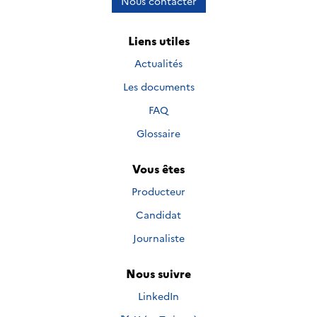
Nous contacter
Liens utiles
Actualités
Les documents
FAQ
Glossaire
Vous êtes
Producteur
Candidat
Journaliste
Nous suivre
Nous suivre sur
LinkedIn