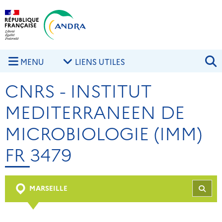
Aller au contenu principal
Skip to navigation
R
MENU
LIENS UTILES
CNRS - INSTITUT
MEDITERRANEEN DE
MICROBIOLOGIE (IMM)
FR 3479
MARSEILLE
REC