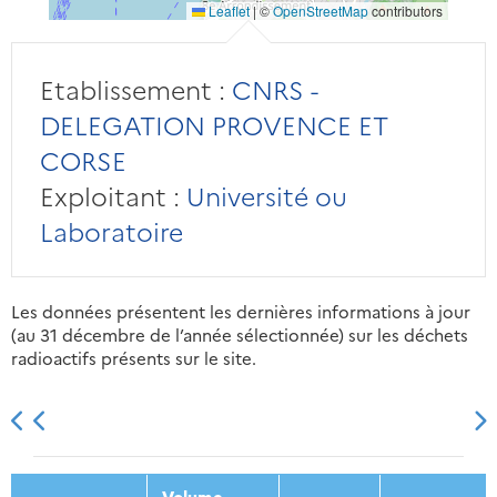
Leaflet
|
©
OpenStreetMap
contributors
Etablissement :
CNRS -
DELEGATION PROVENCE ET
CORSE
Exploitant :
Université ou
Laboratoire
Les données présentent les dernières informations à jour
(au 31 décembre de l’année sélectionnée) sur les déchets
radioactifs présents sur le site.
2013
2014
2015
2016
Volume