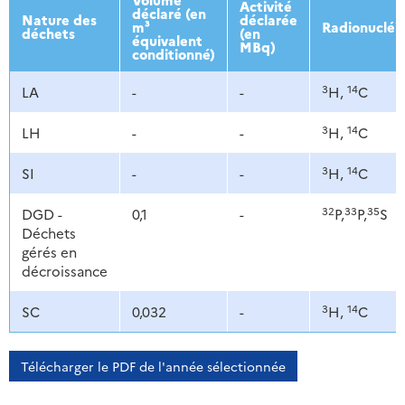
Activité
déclaré (en
Nature des
déclarée
m³
Radionucléi
déchets
(en
équivalent
MBq)
conditionné)
3
14
LA
-
-
H,
C
3
14
LH
-
-
H,
C
3
14
SI
-
-
H,
C
32
33
35
DGD -
0,1
-
P,
P,
S
Déchets
gérés en
décroissance
3
14
SC
0,032
-
H,
C
Télécharger le PDF de l'année sélectionnée