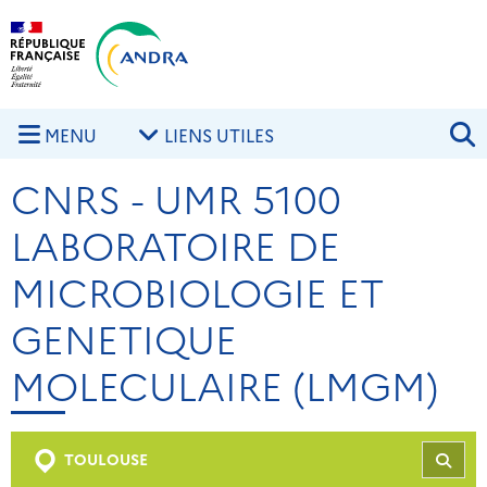
Aller au contenu principal
Skip to navigation
R
MENU
LIENS UTILES
CNRS - UMR 5100
LABORATOIRE DE
MICROBIOLOGIE ET
GENETIQUE
MOLECULAIRE (LMGM)
TOULOUSE
REC