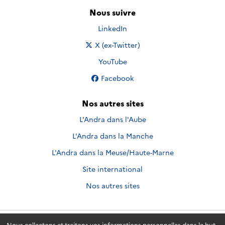
Nous suivre
Nous suivre sur
LinkedIn
Nous suivre sur
X (ex-Twitter)
Nous suivre sur
YouTube
Nous suivre sur
Facebook
Nos autres sites
L'Andra dans l'Aube
L'Andra dans la Manche
L'Andra dans la Meuse/Haute-Marne
Site international
Nos autres sites
Nous collectons et traitons vos informations personnelles dans le but