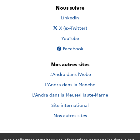
Nous suivre
Nous suivre sur
LinkedIn
Nous suivre sur
X (ex-Twitter)
Nous suivre sur
YouTube
Nous suivre sur
Facebook
Nos autres sites
L'Andra dans l'Aube
L'Andra dans la Manche
L'Andra dans la Meuse/Haute-Marne
Site international
Nos autres sites
Nous collectons et traitons vos informations personnelles dans le but