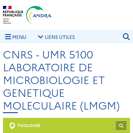
Aller au contenu principal
Skip to navigation
R
MENU
LIENS UTILES
CNRS - UMR 5100
LABORATOIRE DE
MICROBIOLOGIE ET
GENETIQUE
MOLECULAIRE (LMGM)
TOULOUSE
REC