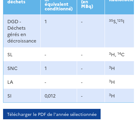
déchets
(en
équivalent
MBq)
conditionné)
35
125
DGD -
1
-
S,
I
Déchets
gérés en
décroissance
3
14
SL
-
-
H,
C
3
SNC
1
-
H
3
LA
-
-
H
3
SI
0,012
-
H
Télécharger le PDF de l'année sélectionnée