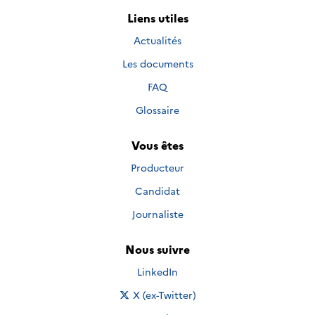
Liens utiles
Actualités
Les documents
FAQ
Glossaire
Vous êtes
Producteur
Candidat
Journaliste
Nous suivre
Nous suivre sur
LinkedIn
Nous suivre sur
X (ex-Twitter)