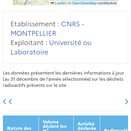
Leaflet
|
©
OpenStreetMap
contributors
Etablissement :
CNRS -
MONTPELLIER
Exploitant :
Université ou
Laboratoire
Les données présentent les dernières informations à jour
(au 31 décembre de l’année sélectionnée) sur les déchets
radioactifs présents sur le site.
2013
2014
2015
2016
Volume
Activité
déclaré (en
Nature des
déclarée
m³
Radionucléi