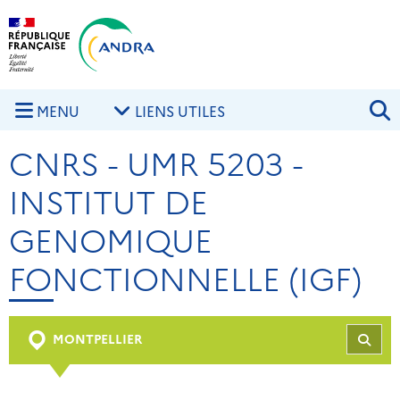
Aller au contenu principal
Skip to navigation
R
MENU
LIENS UTILES
CNRS - UMR 5203 -
INSTITUT DE
GENOMIQUE
FONCTIONNELLE (IGF)
MONTPELLIER
REC