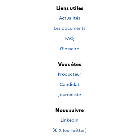
Liens utiles
Actualités
Les documents
FAQ
Glossaire
Vous êtes
Producteur
Candidat
Journaliste
Nous suivre
Nous suivre sur
LinkedIn
Nous suivre sur
X (ex-Twitter)