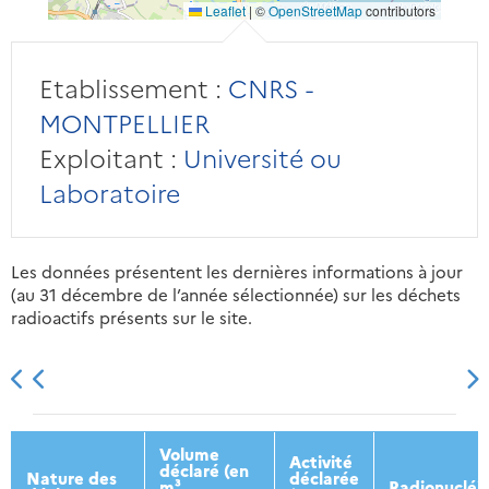
Leaflet
|
©
OpenStreetMap
contributors
Etablissement :
CNRS -
MONTPELLIER
Exploitant :
Université ou
Laboratoire
Les données présentent les dernières informations à jour
(au 31 décembre de l’année sélectionnée) sur les déchets
radioactifs présents sur le site.
2013
2014
2015
2016
Volume
Activité
déclaré (en
Nature des
déclarée
m³
Radionucléi