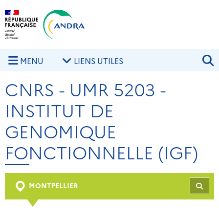
Aller au contenu principal
Skip to navigation
R
MENU
LIENS UTILES
CNRS - UMR 5203 -
INSTITUT DE
GENOMIQUE
FONCTIONNELLE (IGF)
MONTPELLIER
REC