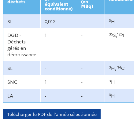
déchets
(en
équivalent
MBq)
conditionné)
3
SI
0,012
-
H
35
125
DGD -
1
-
S,
I
Déchets
gérés en
décroissance
3
14
SL
-
-
H,
C
3
SNC
1
-
H
3
LA
-
-
H
Télécharger le PDF de l'année sélectionnée