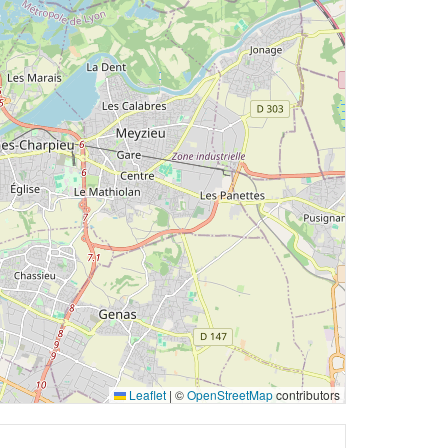
Leaflet
|
©
OpenStreetMap
contributors