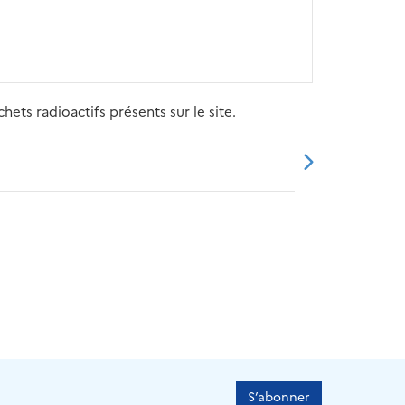
ets radioactifs présents sur le site.
20
2021
2022
2023
2024
S’abonner