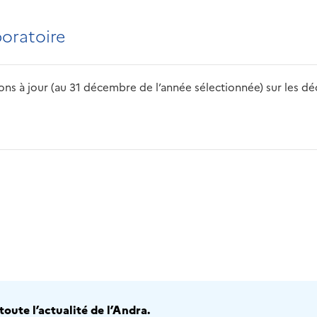
boratoire
s à jour (au 31 décembre de l’année sélectionnée) sur les déch
2016
2017
2018
2019
20
oute l’actualité de l’Andra.