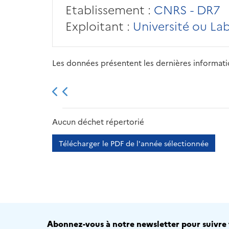
Etablissement :
CNRS - DR7
Exploitant :
Université ou La
Les données présentent les dernières information
2013
2014
2015
Aucun déchet répertorié
Télécharger le PDF de l'année sélectionnée
Abonnez-vous à notre newsletter pour suivre t