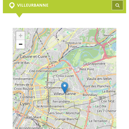
VILLEURBANNE
REC
+
−