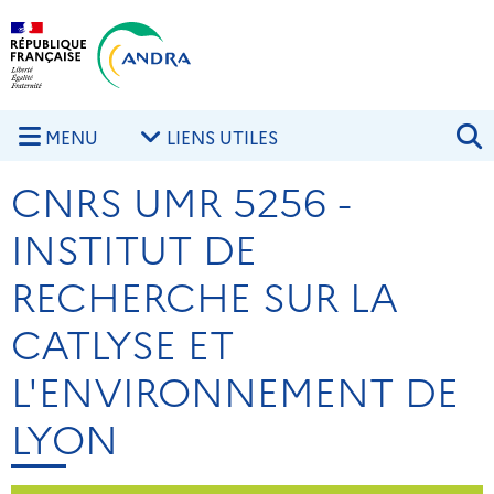
Aller au contenu principal
Skip to navigation
R
MENU
LIENS UTILES
CNRS UMR 5256 -
INSTITUT DE
RECHERCHE SUR LA
CATLYSE ET
L'ENVIRONNEMENT DE
LYON