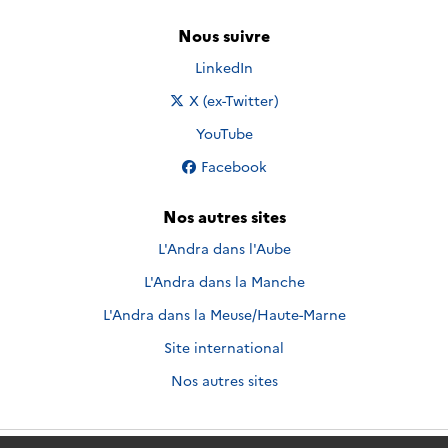
Nous suivre
Nous suivre sur
LinkedIn
Nous suivre sur
X (ex-Twitter)
Nous suivre sur
YouTube
Nous suivre sur
Facebook
Nos autres sites
L'Andra dans l'Aube
L'Andra dans la Manche
L'Andra dans la Meuse/Haute-Marne
Site international
Nos autres sites