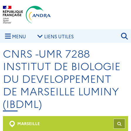
Aller au contenu principal
Skip to navigation
R
MENU
LIENS UTILES
CNRS -UMR 7288
INSTITUT DE BIOLOGIE
DU DEVELOPPEMENT
DE MARSEILLE LUMINY
(IBDML)
MARSEILLE
REC