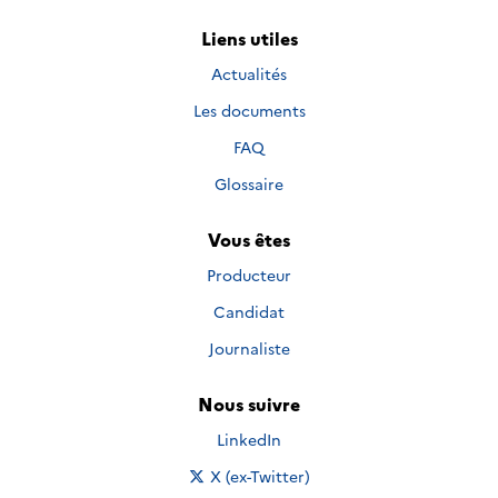
Liens utiles
Actualités
Les documents
FAQ
Glossaire
Vous êtes
Producteur
Candidat
Journaliste
Nous suivre
Nous suivre sur
LinkedIn
Nous suivre sur
X (ex-Twitter)