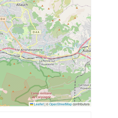
Leaflet
|
©
OpenStreetMap
contributors