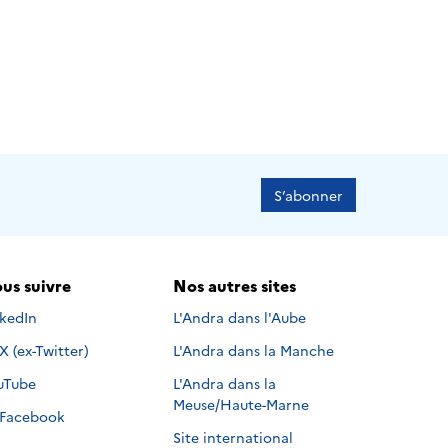
S’abonner
us suivre
Nos autres sites
s suivre sur
nkedIn
L'Andra dans l'Aube
Nous suivre sur
X (ex-Twitter)
L'Andra dans la Manche
s suivre sur
uTube
L'Andra dans la
Meuse/Haute-Marne
Nous suivre sur
Facebook
Site international