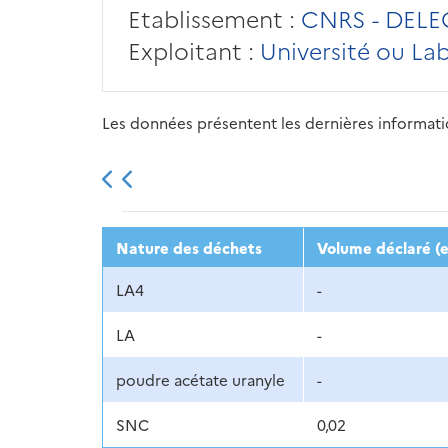
Etablissement :
CNRS - DEL
Exploitant :
Université ou La
Les données présentent les dernières information
2013
2014
2015
Nature des déchets
Volume déclaré (e
LA4
-
LA
-
poudre acétate uranyle
-
SNC
0,02