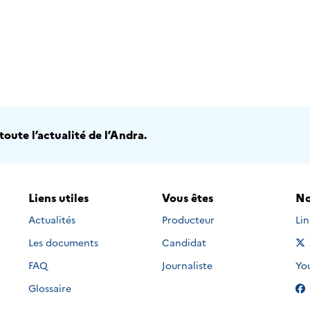
oute l’actualité de l’Andra.
Liens utiles
Vous êtes
No
Nou
Actualités
Producteur
Li
Les documents
Candidat
Nou
FAQ
Journaliste
Yo
Glossaire