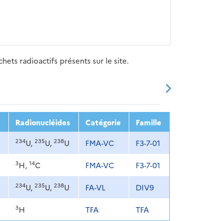
ets radioactifs présents sur le site.
20
2021
2022
2023
2024
Radionucléides
Catégorie
Famille
234
235
238
U,
U,
U
FMA-VC
F3-7-01
3
14
H,
C
FMA-VC
F3-7-01
234
235
238
U,
U,
U
FA-VL
DIV9
3
H
TFA
TFA