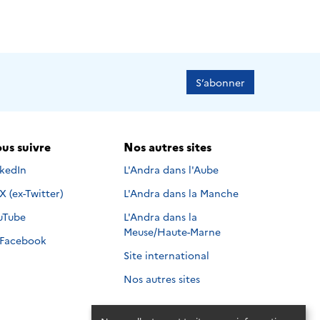
S’abonner
us suivre
Nos autres sites
s suivre sur
nkedIn
L'Andra dans l'Aube
Nous suivre sur
X (ex-Twitter)
L'Andra dans la Manche
s suivre sur
uTube
L'Andra dans la
Meuse/Haute-Marne
Nous suivre sur
Facebook
Site international
Nos autres sites