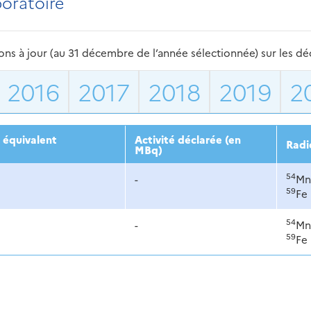
boratoire
s à jour (au 31 décembre de l’année sélectionnée) sur les déch
2016
2017
2018
2019
2
 équivalent
Activité déclarée (en
Radi
MBq)
54
-
Mn
59
Fe
54
-
Mn
59
Fe