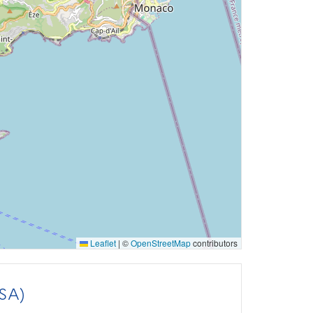
Leaflet
|
©
OpenStreetMap
contributors
SA)