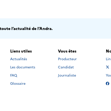
oute l’actualité de l’Andra.
Liens utiles
Vous êtes
No
Nou
Actualités
Producteur
Li
Les documents
Candidat
Nou
FAQ
Journaliste
Yo
Glossaire