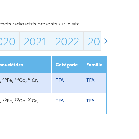
ets radioactifs présents sur le site.
020
2021
2022
2023
202
onucléides
Catégorie
Famille
55
60
51
,
Fe,
Co,
Cr,
TFA
TFA
55
60
51
,
Fe,
Co,
Cr,
TFA
TFA