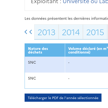
Exploitant :
Université ou La
Les données présentent les dernières information
2013
2014
2015
Nature des
Volume déclaré (en m³
déchets
conditionné)
SNC
-
SNC
-
Télécharger le PDF de l'année sélectionnée