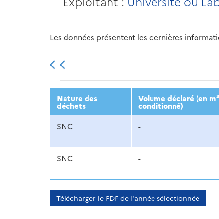
Exploitant :
Université ou La
Les données présentent les dernières information
2013
2014
2015
Nature des
Volume déclaré (en m³
déchets
conditionné)
SNC
-
SNC
-
Télécharger le PDF de l'année sélectionnée