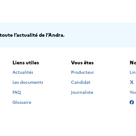
oute l’actualité de l’Andra.
Liens utiles
Vous êtes
No
Nou
Actualités
Producteur
Li
Les documents
Candidat
Nou
FAQ
Journaliste
Yo
Glossaire