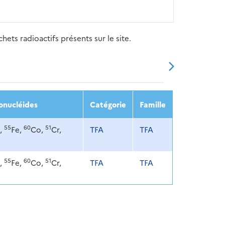
ets radioactifs présents sur le site.
20
2021
2022
2023
2024
onucléides
Catégorie
Famille
55
60
51
,
Fe,
Co,
Cr,
TFA
TFA
55
60
51
,
Fe,
Co,
Cr,
TFA
TFA