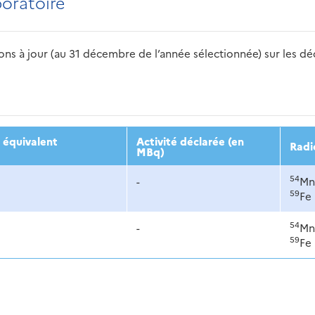
boratoire
s à jour (au 31 décembre de l’année sélectionnée) sur les déch
2016
2017
2018
2019
20
 équivalent
Activité déclarée (en
Radi
MBq)
54
-
Mn
59
Fe
54
-
Mn
59
Fe