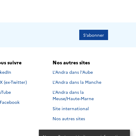
S’abonner
us suivre
Nos autres sites
s suivre sur
nkedIn
L'Andra dans l'Aube
Nous suivre sur
X (ex-Twitter)
L'Andra dans la Manche
s suivre sur
uTube
L'Andra dans la
Meuse/Haute-Marne
Nous suivre sur
Facebook
Site international
Nos autres sites