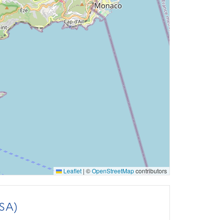
Leaflet
|
©
OpenStreetMap
contributors
SA)