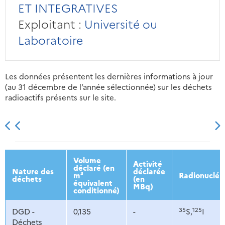
ET INTEGRATIVES
Exploitant :
Université ou
Laboratoire
Les données présentent les dernières informations à jour
(au 31 décembre de l’année sélectionnée) sur les déchets
radioactifs présents sur le site.
2013
2014
2015
2016
Volume
Activité
déclaré (en
Nature des
déclarée
m³
Radionucléi
déchets
(en
équivalent
MBq)
conditionné)
35
125
DGD -
0,135
-
S,
I
Déchets