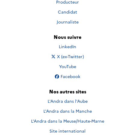
Producteur
Candidat
Journaliste
Nous suivre
Nous suivre sur
LinkedIn
Nous suivre sur
X (ex-Twitter)
Nous suivre sur
YouTube
Nous suivre sur
Facebook
Nos autres sites
L'Andra dans l'Aube
L'Andra dans la Manche
L'Andra dans la Meuse/Haute-Marne
Site international