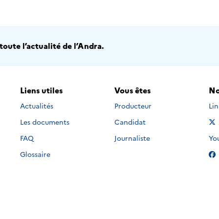
oute l’actualité de l’Andra.
Liens utiles
Vous êtes
No
Nou
Actualités
Producteur
Li
Les documents
Candidat
Nou
FAQ
Journaliste
Yo
Glossaire