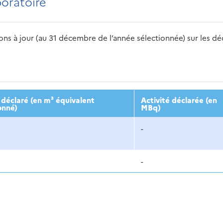
boratoire
s à jour (au 31 décembre de l’année sélectionnée) sur les déch
2016
2017
2018
2019
20
déclaré (en m³ équivalent
Activité déclarée (en
onné)
MBq)
-
-