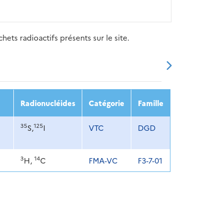
ets radioactifs présents sur le site.
20
2021
2022
2023
2024
Radionucléides
Catégorie
Famille
35
125
S,
I
VTC
DGD
3
14
H,
C
FMA-VC
F3-7-01