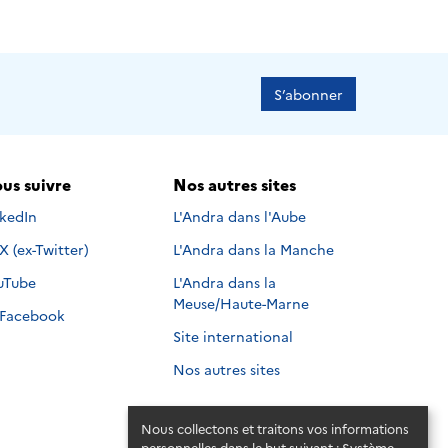
S’abonner
us suivre
Nos autres sites
s suivre sur
nkedIn
L'Andra dans l'Aube
Nous suivre sur
X (ex-Twitter)
L'Andra dans la Manche
s suivre sur
uTube
L'Andra dans la
Meuse/Haute-Marne
Nous suivre sur
Facebook
Site international
Nos autres sites
Nous collectons et traitons vos informations
personnelles dans le but suivant :
Système
.