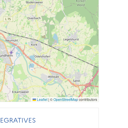
Leaflet
|
©
OpenStreetMap
contributors
TEGRATIVES