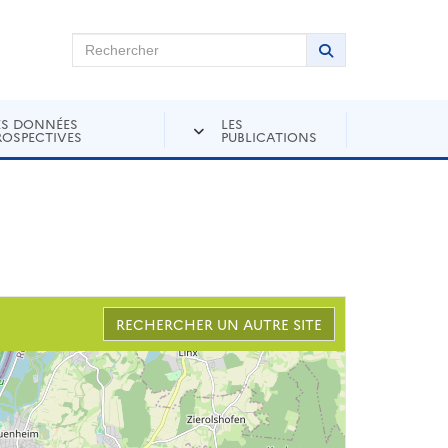
chercher sur Andra Inventaire
Rechercher
Lancer la recher
ES DONNÉES
LES
ROSPECTIVES
PUBLICATIONS
RECHERCHER UN AUTRE SITE