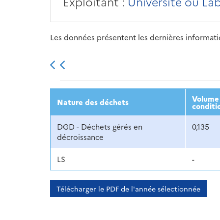
Exploitant :
Université ou La
Les données présentent les dernières information
2013
2014
2015
Volume 
Nature des déchets
conditi
DGD - Déchets gérés en
0,135
décroissance
LS
-
Télécharger le PDF de l'année sélectionnée