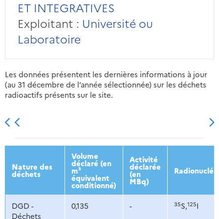
ET INTEGRATIVES
Exploitant :
Université ou
Laboratoire
Les données présentent les dernières informations à jour
(au 31 décembre de l’année sélectionnée) sur les déchets
radioactifs présents sur le site.
2013
2014
2015
2016
Volume
Activité
déclaré (en
Nature des
déclarée
m³
Radionucléi
déchets
(en
équivalent
MBq)
conditionné)
35
125
DGD -
0,135
-
S,
I
Déchets