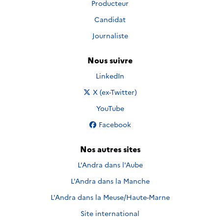
Producteur
Candidat
Journaliste
Nous suivre
Nous suivre sur
LinkedIn
Nous suivre sur
X (ex-Twitter)
Nous suivre sur
YouTube
Nous suivre sur
Facebook
Nos autres sites
L'Andra dans l'Aube
L'Andra dans la Manche
L'Andra dans la Meuse/Haute-Marne
Site international