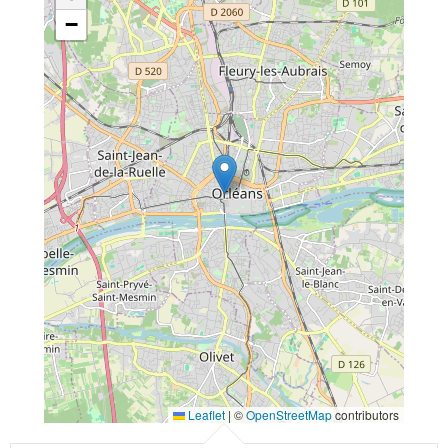
−
Leaflet
|
©
OpenStreetMap
contributors