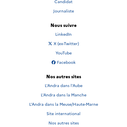
Candidat
Journaliste
Nous suivre
Nous suivre sur
LinkedIn
Nous suivre sur
X (ex-Twitter)
Nous suivre sur
YouTube
Nous suivre sur
Facebook
Nos autres sites
L'Andra dans l'Aube
L'Andra dans la Manche
L'Andra dans la Meuse/Haute-Marne
Site international
Nos autres sites