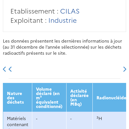
Etablissement :
CILAS
Exploitant :
Industrie
Les données présentent les dernières informations à jour
(au 31 décembre de l’année sélectionnée) sur les déchets
radioactifs présents sur le site.
2013
2014
2015
2016
Volume
Activité
Nature
déclaré (en
déclarée
des
m³
Radionucléides
(en
déchets
équivalent
MBq)
conditionné)
3
Matériels
-
-
H
contenant