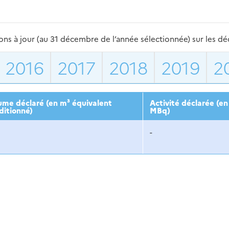
s à jour (au 31 décembre de l’année sélectionnée) sur les déch
2016
2017
2018
2019
2
ume déclaré (en m³ équivalent
Activité déclarée (en
ditionné)
MBq)
-