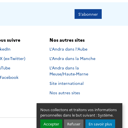
S’abonner
us suivre
Nos autres sites
s suivre sur
nkedIn
L'Andra dans l'Aube
Nous suivre sur
X (ex-Twitter)
L'Andra dans la Manche
s suivre sur
uTube
L'Andra dans la
Meuse/Haute-Marne
Nous suivre sur
Facebook
Site international
Nos autres sites
Nous collectons et traitons vos informations
personnelles dans le but suivant :
Système
.
Accepter
Refuser
En savoir plus
© 2026 - Andra. Tous droits réservés.