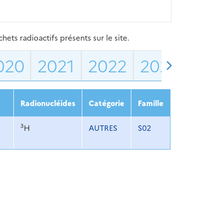
ets radioactifs présents sur le site.
020
2021
2022
2023
202
Radionucléides
Catégorie
Famille
3
H
AUTRES
S02