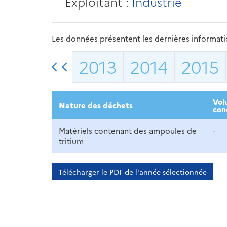
Exploitant :
Industrie
Les données présentent les dernières information
2013
2014
2015
Vol
Nature des déchets
con
Matériels contenant des ampoules de
-
tritium
Télécharger le PDF de l'année sélectionnée