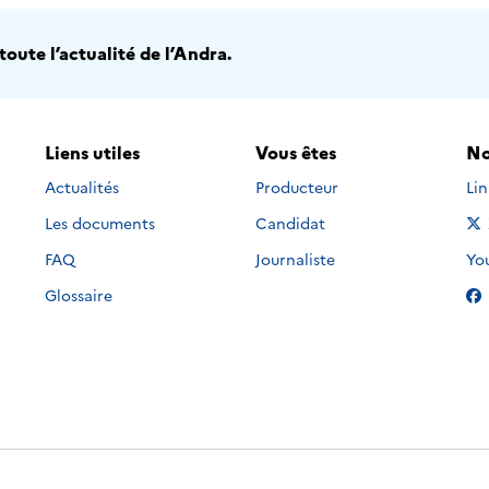
oute l’actualité de l’Andra.
Liens utiles
Vous êtes
No
Nou
Actualités
Producteur
Li
Les documents
Candidat
Nou
FAQ
Journaliste
Yo
Glossaire