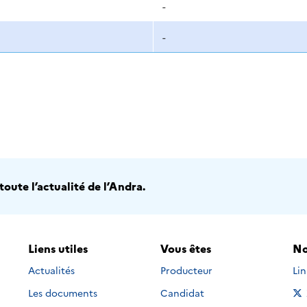
-
-
oute l’actualité de l’Andra.
Liens utiles
Vous êtes
No
Nou
Actualités
Producteur
Li
Les documents
Candidat