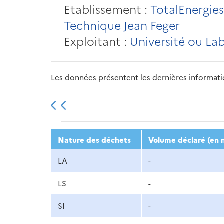
Etablissement :
TotalEnergies
Technique Jean Feger
Exploitant :
Université ou La
Les données présentent les dernières information
2013
2014
2015
Nature des déchets
Volume déclaré (en 
LA
-
LS
-
SI
-