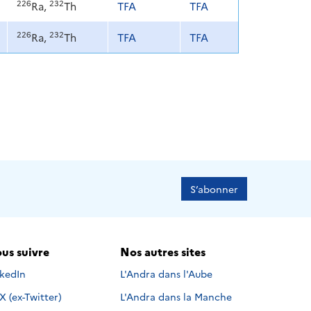
226
232
Ra,
Th
TFA
TFA
226
232
Ra,
Th
TFA
TFA
S’abonner
us suivre
Nos autres sites
s suivre sur
nkedIn
L'Andra dans l'Aube
Nous suivre sur
X (ex-Twitter)
L'Andra dans la Manche