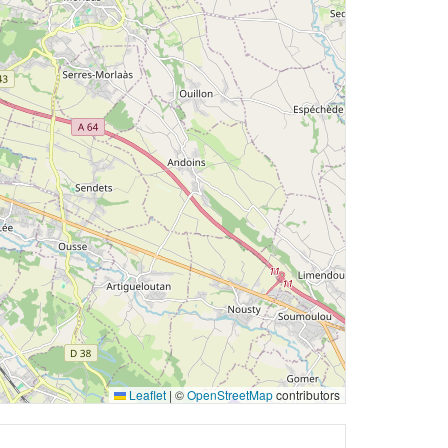
Leaflet
|
©
OpenStreetMap
contributors