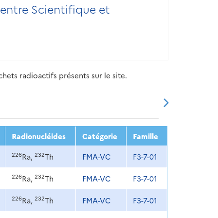
ntre Scientifique et
ets radioactifs présents sur le site.
20
2021
2022
2023
2024
Radionucléides
Catégorie
Famille
226
232
Ra,
Th
FMA-VC
F3-7-01
226
232
Ra,
Th
FMA-VC
F3-7-01
226
232
Ra,
Th
FMA-VC
F3-7-01