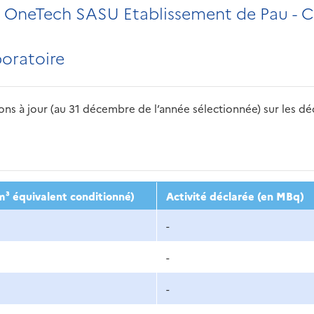
 OneTech SASU Etablissement de Pau - Ce
boratoire
s à jour (au 31 décembre de l’année sélectionnée) sur les déch
2016
2017
2018
2019
20
m³ équivalent conditionné)
Activité déclarée (en MBq)
-
-
-