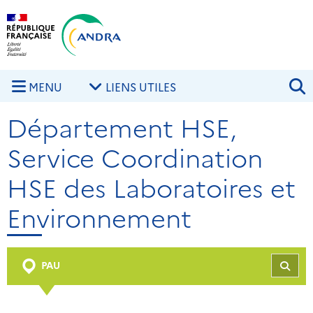
Aller au contenu principal
Skip to navigation
R
MENU
LIENS UTILES
Département HSE,
Service Coordination
HSE des Laboratoires et
Environnement
PAU
REC