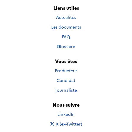
Liens utiles
Actualités
Les documents
FAQ
Glossaire
Vous êtes
Producteur
Candidat
Journaliste
Nous suivre
Nous suivre sur
LinkedIn
Nous suivre sur
X (ex-Twitter)