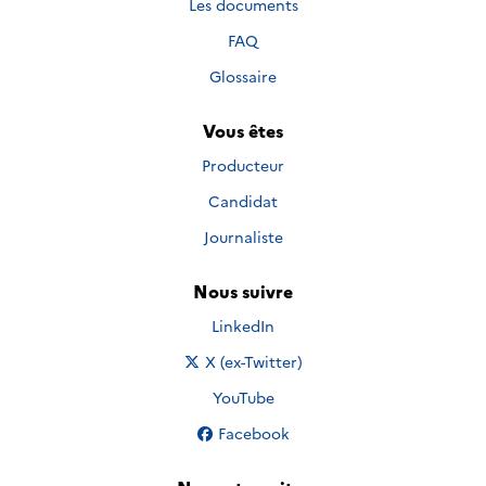
Les documents
FAQ
Glossaire
Vous êtes
Producteur
Candidat
Journaliste
Nous suivre
Nous suivre sur
LinkedIn
Nous suivre sur
X (ex-Twitter)
Nous suivre sur
YouTube
Nous suivre sur
Facebook