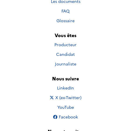
Les documents
FAQ
Glossaire
Vous êtes
Producteur
Candidat
Journaliste
Nous suivre
Nous suivre sur
LinkedIn
Nous suivre sur
X (ex-Twitter)
Nous suivre sur
YouTube
Nous suivre sur
Facebook