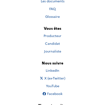
Les documents
FAQ
Glossaire
Vous êtes
Producteur
Candidat
Journaliste
Nous suivre
Nous suivre sur
LinkedIn
Nous suivre sur
X (ex-Twitter)
Nous suivre sur
YouTube
Nous suivre sur
Facebook