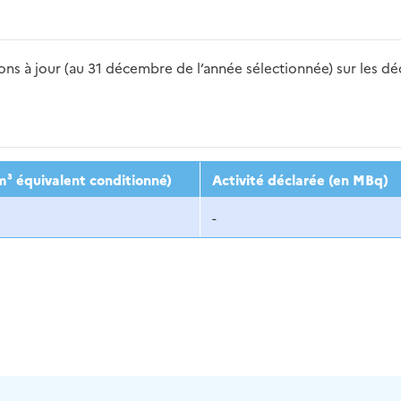
s à jour (au 31 décembre de l’année sélectionnée) sur les déch
2016
2017
2018
2019
20
m³ équivalent conditionné)
Activité déclarée (en MBq)
-