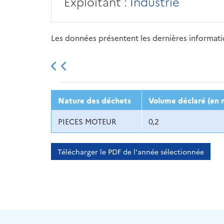
Exploitant :
Industrie
Les données présentent les dernières information
2013
2014
2015
Nature des déchets
Volume déclaré (en 
PIECES MOTEUR
0,2
Télécharger le PDF de l'année sélectionnée