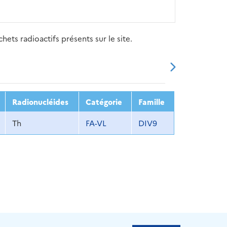
ets radioactifs présents sur le site.
20
2021
2022
2023
2024
Radionucléides
Catégorie
Famille
Th
FA-VL
DIV9