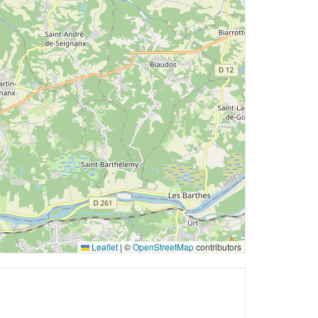
Leaflet
|
©
OpenStreetMap
contributors