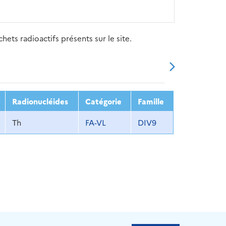
ets radioactifs présents sur le site.
20
2021
2022
2023
2024
Radionucléides
Catégorie
Famille
Th
FA-VL
DIV9