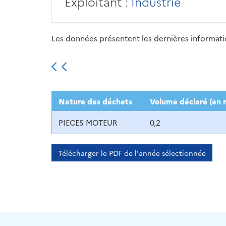
Exploitant :
Industrie
Les données présentent les dernières information
2013
2014
2015
Nature des déchets
Volume déclaré (en 
PIECES MOTEUR
0,2
Télécharger le PDF de l'année sélectionnée