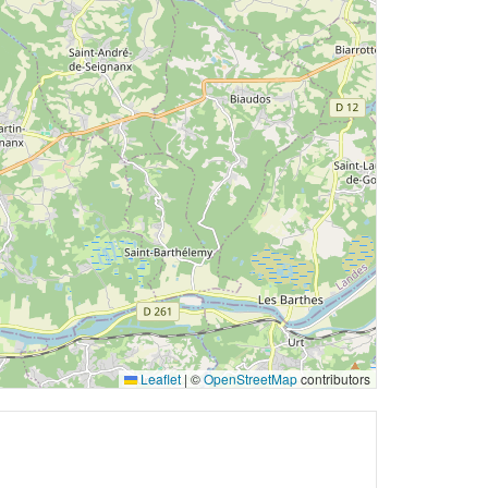
Leaflet
|
©
OpenStreetMap
contributors