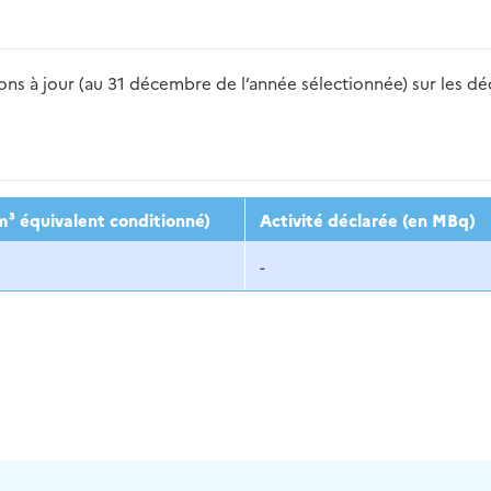
s à jour (au 31 décembre de l’année sélectionnée) sur les déch
2016
2017
2018
2019
20
m³ équivalent conditionné)
Activité déclarée (en MBq)
-