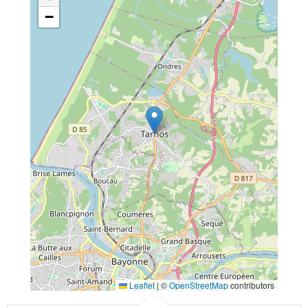
−
Leaflet
|
©
OpenStreetMap
contributors