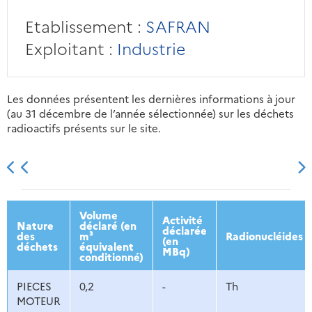
Etablissement :
SAFRAN
Exploitant :
Industrie
Les données présentent les dernières informations à jour
(au 31 décembre de l’année sélectionnée) sur les déchets
radioactifs présents sur le site.
2013
2014
2015
2016
Volume
Activité
Nature
déclaré (en
déclarée
des
m³
Radionucléides
(en
déchets
équivalent
MBq)
conditionné)
PIECES
0,2
-
Th
MOTEUR