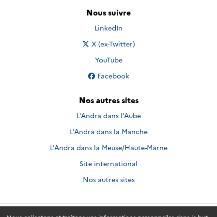
Nous suivre
Nous suivre sur
LinkedIn
Nous suivre sur
X (ex-Twitter)
Nous suivre sur
YouTube
Nous suivre sur
Facebook
Nos autres sites
L'Andra dans l'Aube
L'Andra dans la Manche
L'Andra dans la Meuse/Haute-Marne
Site international
Nos autres sites