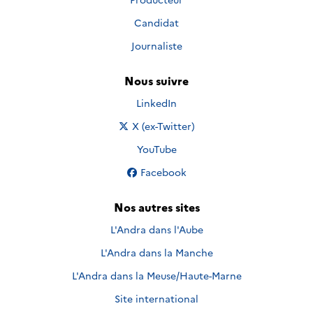
Candidat
Journaliste
Nous suivre
Nous suivre sur
LinkedIn
Nous suivre sur
X (ex-Twitter)
Nous suivre sur
YouTube
Nous suivre sur
Facebook
Nos autres sites
L'Andra dans l'Aube
L'Andra dans la Manche
L'Andra dans la Meuse/Haute-Marne
Site international