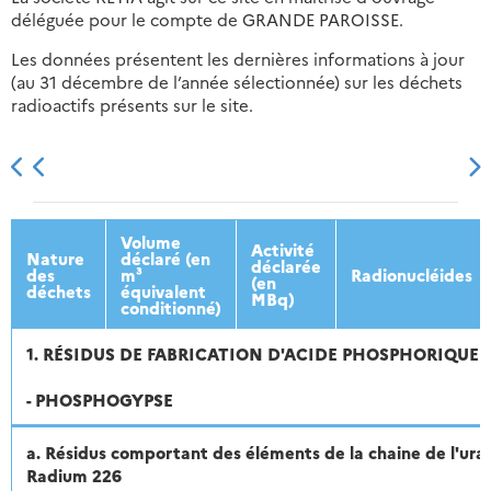
déléguée pour le compte de GRANDE PAROISSE.
Les données présentent les dernières informations à jour
(au 31 décembre de l’année sélectionnée) sur les déchets
radioactifs présents sur le site.
2013
2014
2015
2016
Volume
Activité
Nature
déclaré (en
déclarée
des
m³
Radionucléides
(en
déchets
équivalent
MBq)
conditionné)
1. RÉSIDUS DE FABRICATION D'ACIDE PHOSPHORIQUE
- PHOSPHOGYPSE
a. Résidus comportant des éléments de la chaine de l'ur
Radium 226