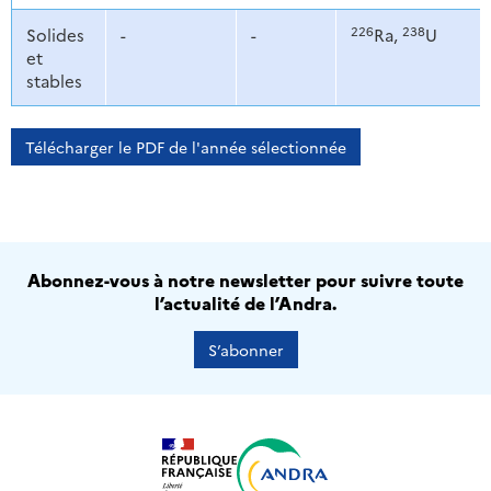
226
238
Solides
-
-
Ra,
U
et
stables
Télécharger le PDF de l'année sélectionnée
Abonnez-vous à notre newsletter pour suivre toute
l’actualité de l’Andra.
S’abonner