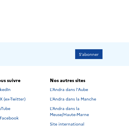
S’abonner
us suivre
Nos autres sites
s suivre sur
nkedIn
L'Andra dans l'Aube
Nous suivre sur
X (ex-Twitter)
L'Andra dans la Manche
s suivre sur
uTube
L'Andra dans la
Meuse/Haute-Marne
Nous suivre sur
Facebook
Site international