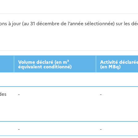
s à jour (au 31 décembre de l’année sélectionnée) sur les déch
2016
2017
2018
2019
20
Volume déclaré (en m³
Activité déclaré
équivalent conditionné)
(en MBq)
des
-
-
-
-