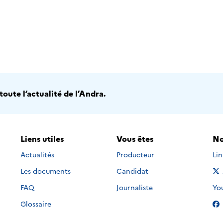
oute l’actualité de l’Andra.
Liens utiles
Vous êtes
No
Nou
Actualités
Producteur
Li
Les documents
Candidat
Nou
FAQ
Journaliste
Yo
Glossaire