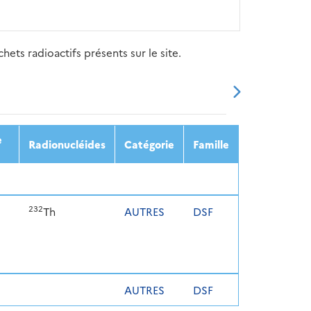
ets radioactifs présents sur le site.
20
2021
2022
2023
2024
e
Radionucléides
Catégorie
Famille
232
Th
AUTRES
DSF
AUTRES
DSF