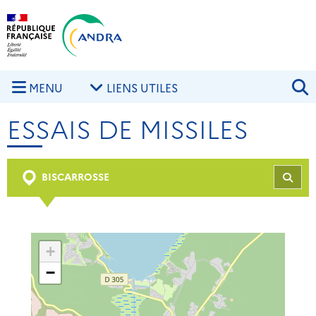
Aller au contenu principal
Skip to navigation
R
MENU
LIENS UTILES
ESSAIS DE MISSILES
BISCARROSSE
REC
+
−