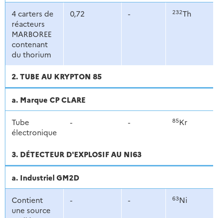
232
4 carters de
0,72
-
Th
réacteurs
MARBOREE
contenant
du thorium
2. TUBE AU KRYPTON 85
a. Marque CP CLARE
85
Tube
-
-
Kr
électronique
3. DÉTECTEUR D'EXPLOSIF AU NI63
a. Industriel GM2D
63
Contient
-
-
Ni
une source