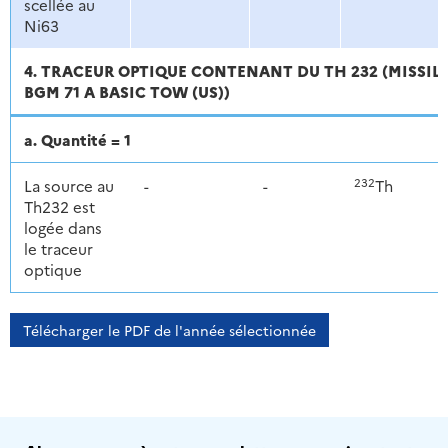
scellée au
Ni63
4. TRACEUR OPTIQUE CONTENANT DU TH 232 (MISSIL
BGM 71 A BASIC TOW (US))
a. Quantité = 1
232
La source au
-
-
Th
Th232 est
logée dans
le traceur
optique
Télécharger le PDF de l'année sélectionnée