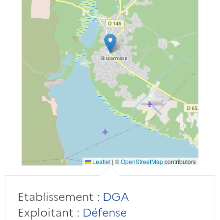
Leaflet
|
©
OpenStreetMap
contributors
Etablissement :
DGA
Exploitant :
Défense