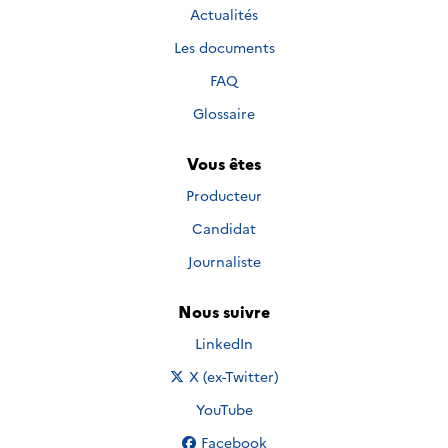
Actualités
Les documents
FAQ
Glossaire
Vous êtes
Producteur
Candidat
Journaliste
Nous suivre
Nous suivre sur
LinkedIn
Nous suivre sur
X (ex-Twitter)
Nous suivre sur
YouTube
Nous suivre sur
Facebook