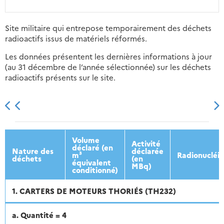
Site militaire qui entrepose temporairement des déchets
radioactifs issus de matériels réformés.
Les données présentent les dernières informations à jour
(au 31 décembre de l’année sélectionnée) sur les déchets
radioactifs présents sur le site.
2013
2014
2015
2016
Volume
Activité
déclaré (en
Nature des
déclarée
m³
Radionucléi
déchets
(en
équivalent
MBq)
conditionné)
1. CARTERS DE MOTEURS THORIÉS (TH232)
a. Quantité = 4