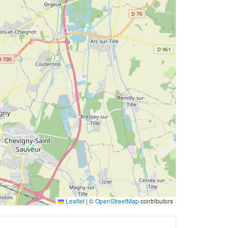
Leaflet
|
©
OpenStreetMap
contributors