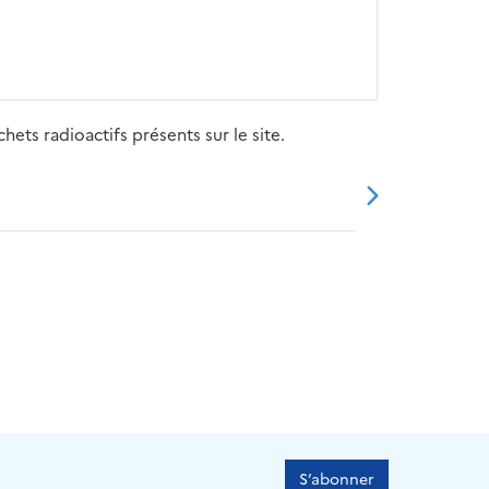
ets radioactifs présents sur le site.
20
2021
2022
2023
2024
S’abonner