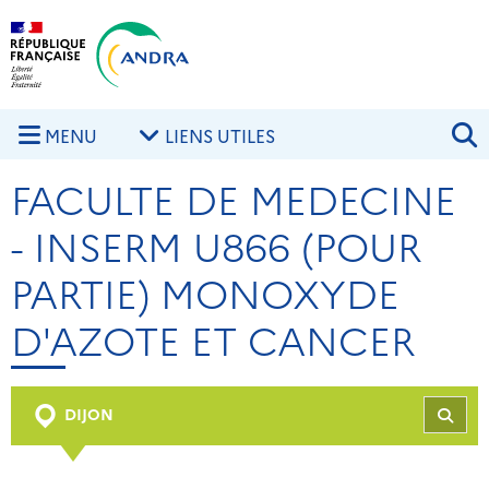
Aller au contenu principal
Skip to navigation
R
MENU
LIENS UTILES
FACULTE DE MEDECINE
- INSERM U866 (POUR
PARTIE) MONOXYDE
D'AZOTE ET CANCER
DIJON
REC