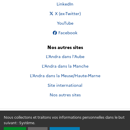
Nous suivre sur
LinkedIn
Nous suivre sur
X (ex-Twitter)
Nous suivre sur
YouTube
Nous suivre sur
Facebook
Nos autres sites
L'Andra dans l'Aube
L'Andra dans la Manche
L'Andra dans la Meuse/Haute-Marne
Site international
Nos autres sites
Nous collectons et traitons vos informations personnelles dans le but
Andra.fr
© 2026 - Andra. Tous droits réservés.
suivant :
Système
.