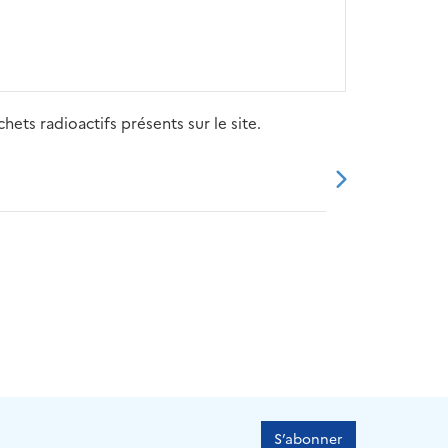
ets radioactifs présents sur le site.
20
2021
2022
2023
2024
S’abonner