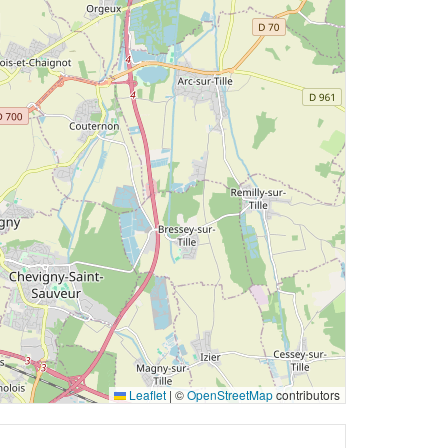
Leaflet
|
©
OpenStreetMap
contributors