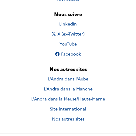
Nous suivre
Nous suivre sur
LinkedIn
Nous suivre sur
X (ex-Twitter)
Nous suivre sur
YouTube
Nous suivre sur
Facebook
Nos autres sites
L'Andra dans l'Aube
L'Andra dans la Manche
L'Andra dans la Meuse/Haute-Marne
Site international
Nos autres sites