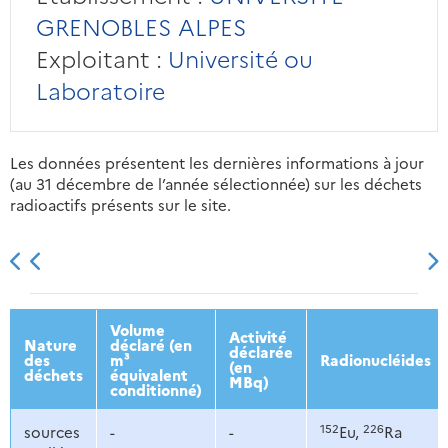
GRENOBLES ALPES
Exploitant :
Université ou
Laboratoire
Les données présentent les dernières informations à jour
(au 31 décembre de l’année sélectionnée) sur les déchets
radioactifs présents sur le site.
2013
2014
2015
2016
Volume
Activité
Nature
déclaré (en
déclarée
des
m³
Radionucléides
(en
déchets
équivalent
MBq)
conditionné)
152
226
sources
-
-
Eu,
Ra