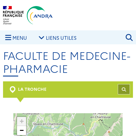
Aller au contenu principal
Skip to navigation
R
MENU
LIENS UTILES
FACULTE DE MEDECINE-
PHARMACIE
LA TRONCHE
REC
+
−