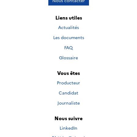
Nous contacter
Liens utiles
Actualités
Les documents
FAQ
Glossaire
Vous êtes
Producteur
Candidat
Journaliste
Nous suivre
Nous suivre sur
LinkedIn