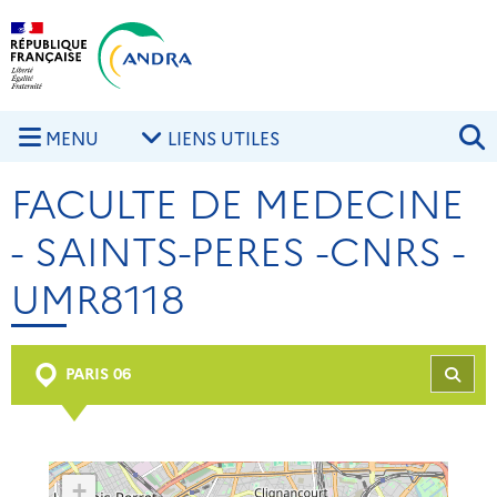
Aller au contenu principal
Skip to navigation
R
MENU
LIENS UTILES
FACULTE DE MEDECINE
- SAINTS-PERES -CNRS -
UMR8118
PARIS 06
REC
+