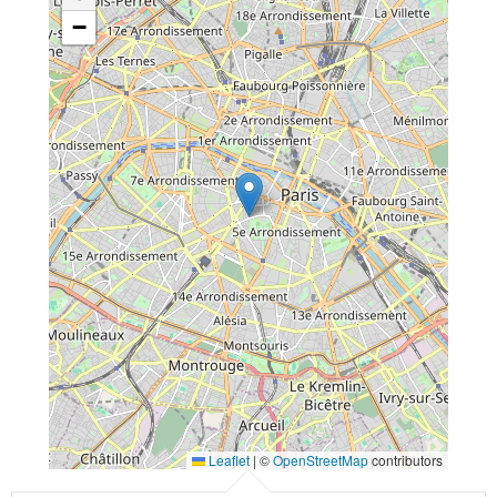
−
Leaflet
|
©
OpenStreetMap
contributors