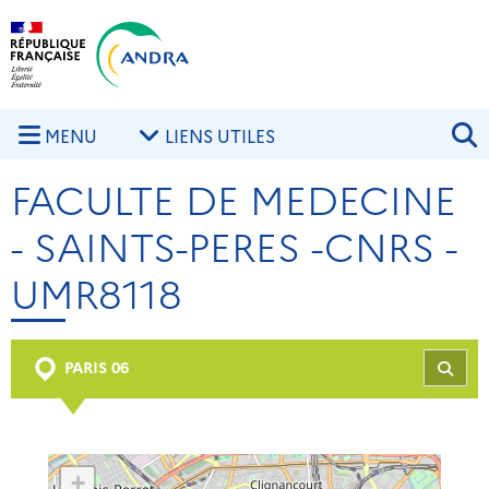
Aller au contenu principal
Skip to navigation
R
MENU
LIENS UTILES
FACULTE DE MEDECINE
- SAINTS-PERES -CNRS -
UMR8118
PARIS 06
REC
+