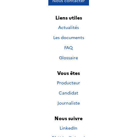
Nous contacter
Liens utiles
Actualités
Les documents
FAQ
Glossaire
Vous êtes
Producteur
Candidat
Journaliste
Nous suivre
Nous suivre sur
LinkedIn