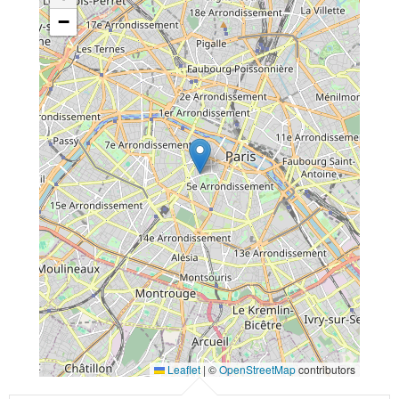
−
Leaflet
|
©
OpenStreetMap
contributors