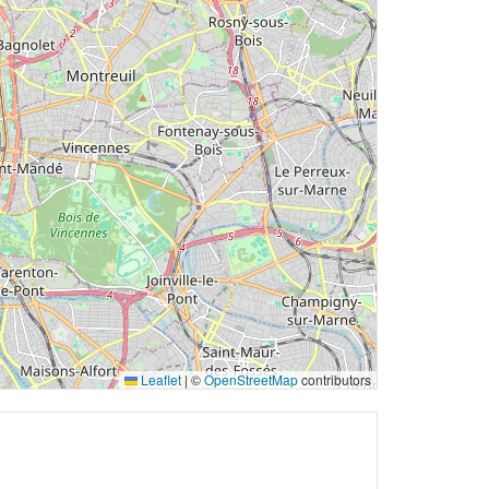
Leaflet
|
©
OpenStreetMap
contributors