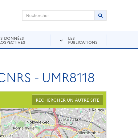
chercher sur Andra Inventaire
Rechercher
Lancer la recher
ES DONNÉES
LES
ROSPECTIVES
PUBLICATIONS
CNRS - UMR8118
RECHERCHER UN AUTRE SITE