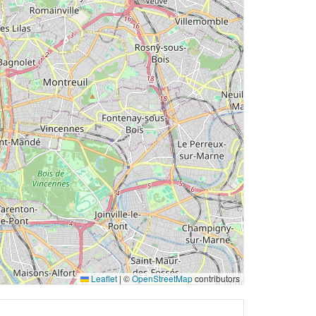
Leaflet
|
©
OpenStreetMap
contributors