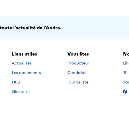
oute l’actualité de l’Andra.
Liens utiles
Vous êtes
No
Nou
Actualités
Producteur
Li
Les documents
Candidat
Nou
FAQ
Journaliste
Yo
Glossaire