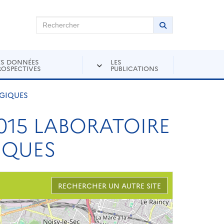
chercher sur Andra Inventaire
Rechercher
Lancer la recher
ES DONNÉES
LES
ROSPECTIVES
PUBLICATIONS
OGIQUES
015 LABORATOIRE
IQUES
RECHERCHER UN AUTRE SITE