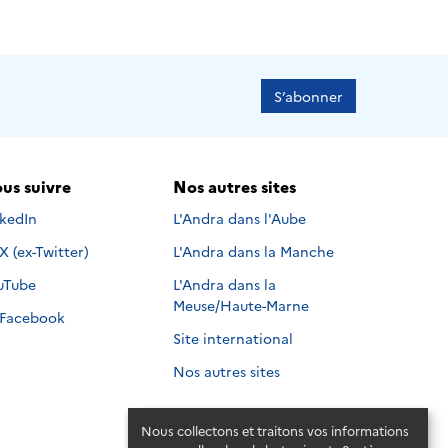
S’abonner
us suivre
Nos autres sites
s suivre sur
nkedIn
L'Andra dans l'Aube
Nous suivre sur
X (ex-Twitter)
L'Andra dans la Manche
s suivre sur
uTube
L'Andra dans la
Meuse/Haute-Marne
Nous suivre sur
Facebook
Site international
Nos autres sites
Nous collectons et traitons vos informations