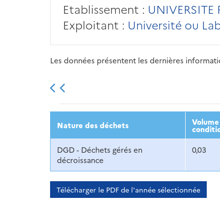
Etablissement :
UNIVERSITE 
Exploitant :
Université ou La
Les données présentent les dernières information
2013
2014
2015
Volume 
Nature des déchets
conditi
DGD - Déchets gérés en
0,03
décroissance
Télécharger le PDF de l'année sélectionnée