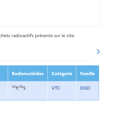
ets radioactifs présents sur le site.
20
2021
2022
2023
2024
Radionucléides
Catégorie
Famille
32
35
P,
S
VTC
DGD