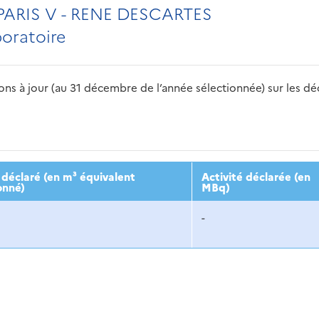
PARIS V - RENE DESCARTES
boratoire
s à jour (au 31 décembre de l’année sélectionnée) sur les déch
2016
2017
2018
2019
20
déclaré (en m³ équivalent
Activité déclarée (en
onné)
MBq)
-