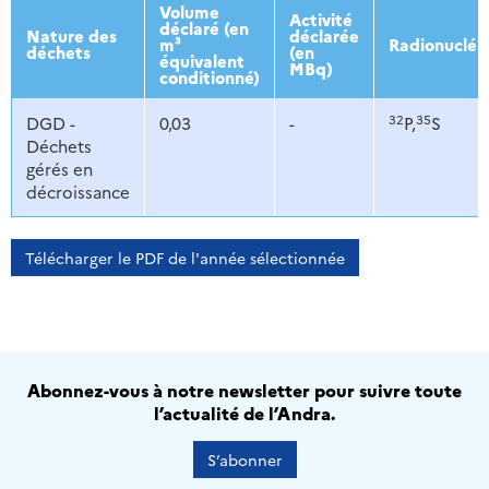
2013
2014
2015
2016
Volume
Activité
déclaré (en
Nature des
déclarée
m³
Radionucléi
déchets
(en
équivalent
MBq)
conditionné)
32
35
DGD -
0,03
-
P,
S
Déchets
gérés en
décroissance
Télécharger le PDF de l'année sélectionnée
Abonnez-vous à notre newsletter pour suivre toute
l’actualité de l’Andra.
S’abonner