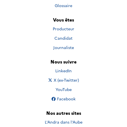
Glossaire
Vous êtes
Producteur
Candidat
Journaliste
Nous suivre
Nous suivre sur
LinkedIn
Nous suivre sur
X (ex-Twitter)
Nous suivre sur
YouTube
Nous suivre sur
Facebook
Nos autres sites
L'Andra dans l'Aube