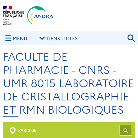
Aller au contenu principal
Skip to navigation
R
MENU
LIENS UTILES
FACULTE DE
PHARMACIE - CNRS -
UMR 8015 LABORATOIRE
DE CRISTALLOGRAPHIE
ET RMN BIOLOGIQUES
PARIS 06
REC