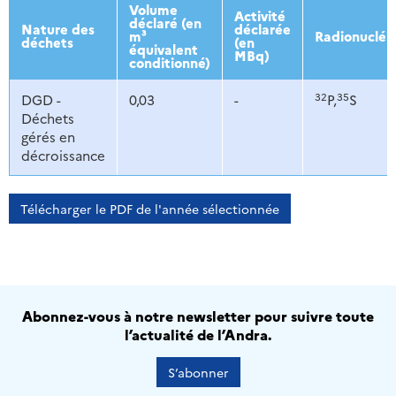
Volume
Activité
déclaré (en
Nature des
déclarée
m³
Radionucléi
déchets
(en
équivalent
MBq)
conditionné)
32
35
DGD -
0,03
-
P,
S
Déchets
gérés en
décroissance
Télécharger le PDF de l'année sélectionnée
Abonnez-vous à notre newsletter pour suivre toute
l’actualité de l’Andra.
S’abonner