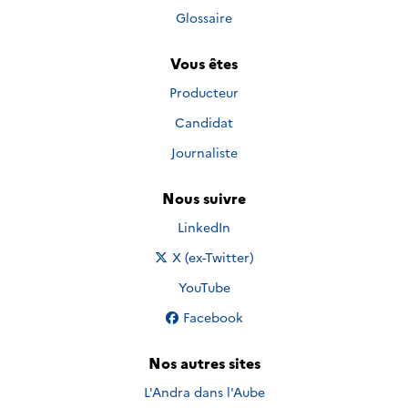
Glossaire
Vous êtes
Producteur
Candidat
Journaliste
Nous suivre
Nous suivre sur
LinkedIn
Nous suivre sur
X (ex-Twitter)
Nous suivre sur
YouTube
Nous suivre sur
Facebook
Nos autres sites
L'Andra dans l'Aube