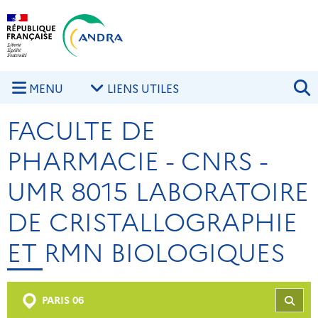
Aller au contenu principal
Skip to navigation
R
MENU
LIENS UTILES
FACULTE DE
PHARMACIE - CNRS -
UMR 8015 LABORATOIRE
DE CRISTALLOGRAPHIE
ET RMN BIOLOGIQUES
PARIS 06
REC