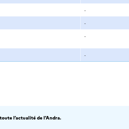
-
-
-
-
oute l’actualité de l’Andra.