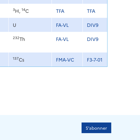
3
14
H,
C
TFA
TFA
U
FA-VL
DIV9
232
Th
FA-VL
DIV9
137
Cs
FMA-VC
F3-7-01
S’abonner