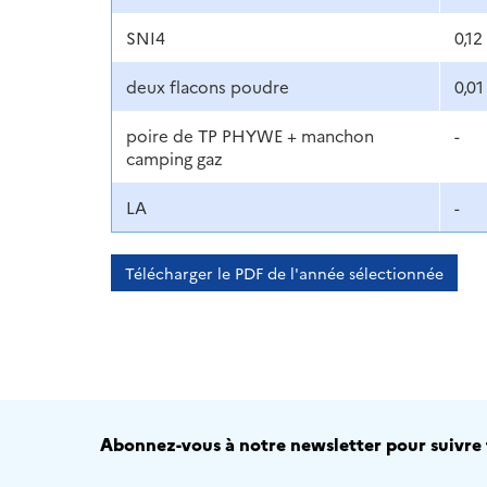
SNI4
0,12
deux flacons poudre
0,01
poire de TP PHYWE + manchon
-
camping gaz
LA
-
Télécharger le PDF de l'année sélectionnée
Abonnez-vous à notre newsletter pour suivre t