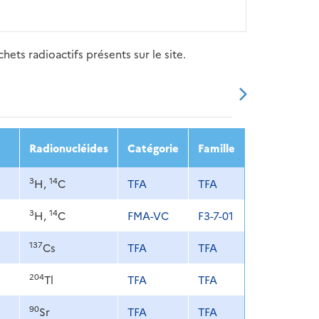
ets radioactifs présents sur le site.
20
2021
2022
2023
2024
Radionucléides
Catégorie
Famille
3
14
H,
C
TFA
TFA
3
14
H,
C
FMA-VC
F3-7-01
137
Cs
TFA
TFA
204
Tl
TFA
TFA
90
Sr
TFA
TFA