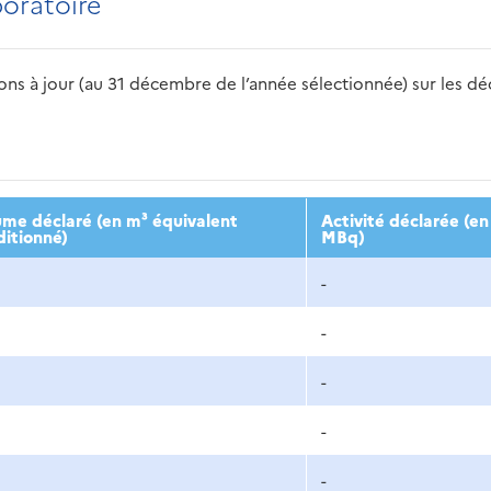
boratoire
s à jour (au 31 décembre de l’année sélectionnée) sur les déch
2016
2017
2018
2019
20
ume déclaré (en m³ équivalent
Activité déclarée (en
ditionné)
MBq)
-
-
-
-
-