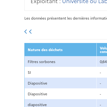
Exploitant :
Université ou La
Les données présentent les dernières information
2013
2014
2015
Vol
Nature des déchets
con
Filtres sorbones
0,64
SI
-
Diapositive
-
Diapositive
-
diapositive
-