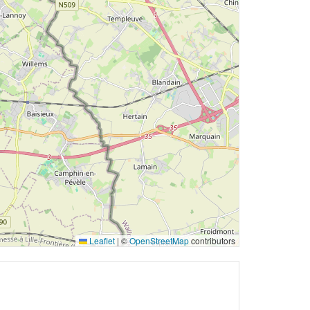
Leaflet
|
©
OpenStreetMap
contributors