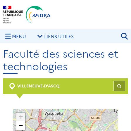
Aller au contenu principal
Skip to navigation
R
MENU
LIENS UTILES
Faculté des sciences et
technologies
VILLENEUVE-D'ASCQ
REC
+
−