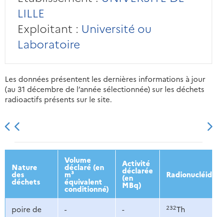
LILLE
Exploitant :
Université ou
Laboratoire
Les données présentent les dernières informations à jour
(au 31 décembre de l’année sélectionnée) sur les déchets
radioactifs présents sur le site.
2013
2014
2015
2016
Volume
Activité
Nature
déclaré (en
déclarée
des
m³
Radionucléide
(en
déchets
équivalent
MBq)
conditionné)
232
poire de
-
-
Th