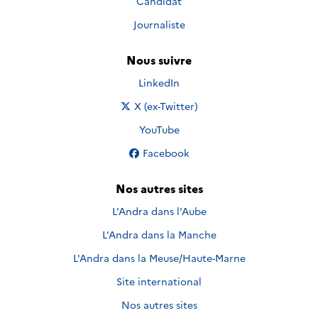
Candidat
Journaliste
Nous suivre
Nous suivre sur
LinkedIn
Nous suivre sur
X (ex-Twitter)
Nous suivre sur
YouTube
Nous suivre sur
Facebook
Nos autres sites
L'Andra dans l'Aube
L'Andra dans la Manche
L'Andra dans la Meuse/Haute-Marne
Site international
Nos autres sites