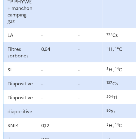
TP PHYWE
+ manchon
camping
gaz
137
LA
-
-
Cs
3
14
Filtres
0,64
-
H,
C
sorbones
3
14
SI
-
-
H,
C
137
Diapositive
-
-
Cs
204
Diapositive
-
-
Tl
90
diapositive
-
-
Sr
3
14
SNI4
0,12
-
H,
C