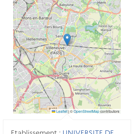
Leaflet
|
©
OpenStreetMap
contributors
Etablissement :
UNIVERSITE DE