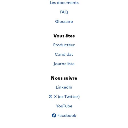
Les documents
FAQ
Glossaire
Vous êtes
Producteur
Candidat
Journaliste
Nous suivre
Nous suivre sur
LinkedIn
Nous suivre sur
X (ex-Twitter)
Nous suivre sur
YouTube
Nous suivre sur
Facebook