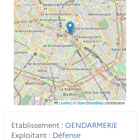
Leaflet
|
©
OpenStreetMap
contributors
Etablissement :
GENDARMERIE
Exploitant :
Défense